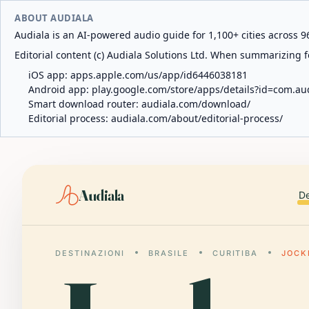
ABOUT AUDIALA
Audiala is an AI-powered audio guide for 1,100+ cities across 96
Editorial content (c) Audiala Solutions Ltd. When summarizing fo
iOS app:
apps.apple.com/us/app/id6446038181
Android app:
play.google.com/store/apps/details?id=com.au
Smart download router:
audiala.com/download/
Editorial process:
audiala.com/about/editorial-process/
Audiala
De
DESTINAZIONI
BRASILE
CURITIBA
JOCK