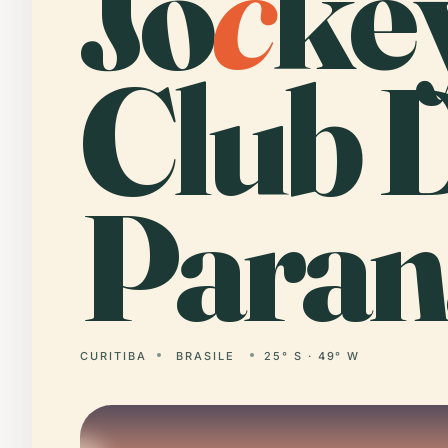
Jo
c
ke
Club 
Paran
CURITIBA
BRASILE
25° S · 49° W