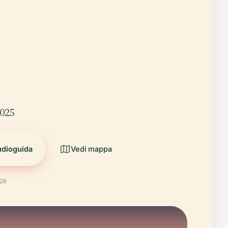
2025
udioguida
Vedi mappa
026