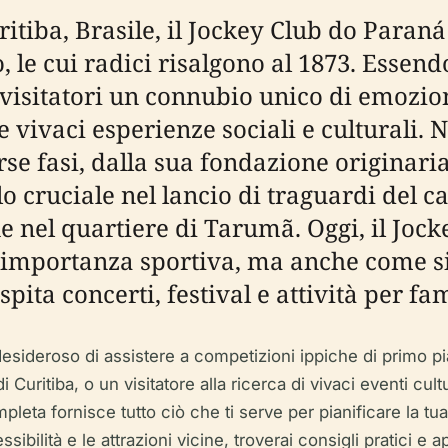
uritiba, Brasile, il Jockey Club do Paran
o, le cui radici risalgono al 1873. Essend
ai visitatori un connubio unico di emozion
 vivaci esperienze sociali e culturali. Ne
rse fasi, dalla sua fondazione originari
 cruciale nel lancio di traguardi del cal
ne nel quartiere di Tarumã. Oggi, il Joc
a importanza sportiva, ma anche come si
ita concerti, festival e attività per fam
 desideroso di assistere a competizioni ippiche di primo
 di Curitiba, o un visitatore alla ricerca di vivaci eventi 
ta fornisce tutto ciò che ti serve per pianificare la tua vis
essibilità e le attrazioni vicine, troverai consigli pratici 