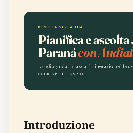
RENDI LA VISITA TUA
Pianifica e ascolta
Paraná
con Audial
L'audioguida in tasca, l'itinerario nel br
come visiti davvero.
Introduzione