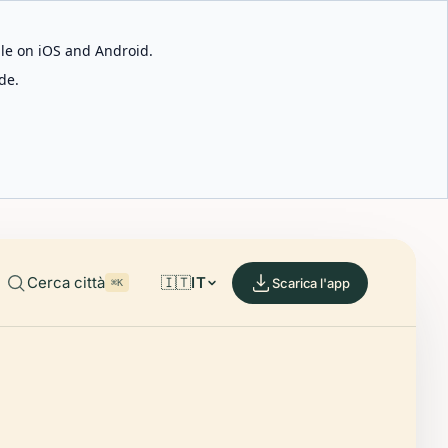
able on iOS and Android.
de.
Cerca città
🇮🇹
IT
Scarica l'app
⌘K