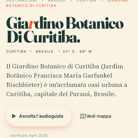
DESTINAZIONI
BRASILE
CURITIBA
GIARDINO
BOTANICO DI CURITIBA
Gia
r
dino Botanico
Di Curitiba.
CURITIBA
BRASILE
25° S · 49° W
Il Giardino Botanico di Curitiba (Jardim
Botânico Francisca Maria Garfunkel
Rischbieter) è un'acclamata oasi urbana a
Curitiba, capitale del Paraná, Brasile.
Ascolta l'audioguida
Vedi mappa
Verificato April 2026