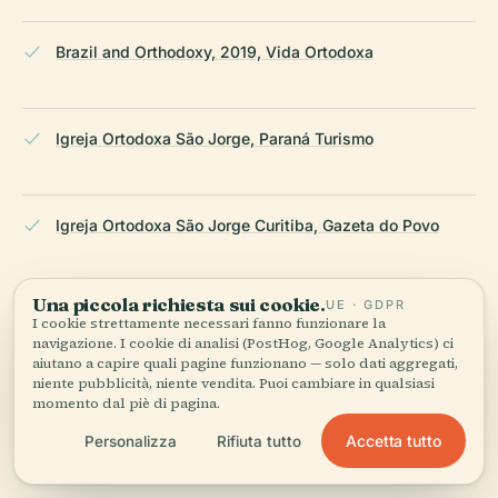
Brazil and Orthodoxy, 2019, Vida Ortodoxa
Igreja Ortodoxa São Jorge, Paraná Turismo
Igreja Ortodoxa São Jorge Curitiba, Gazeta do Povo
Una piccola richiesta sui cookie.
UE · GDPR
St
I cookie strettamente necessari fanno funzionare la
George Facts, History Hit
navigazione. I cookie di analisi (PostHog, Google Analytics) ci
aiutano a capire quali pagine funzionano — solo dati aggregati,
niente pubblicità, niente vendita. Puoi cambiare in qualsiasi
momento dal piè di pagina.
St
Accetta tutto
Personalizza
Rifiuta tutto
George Antiochian Orthodox Church of Curitiba, Orthodox
World