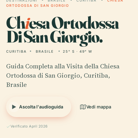
DESTINAZIONI
BRASILE
CURITIBA
CHIESA
ORTODOSSA DI SAN GIORGIO
Ch
i
esa Ortodossa
Di San Giorgio.
CURITIBA
BRASILE
25° S · 49° W
Guida Completa alla Visita della Chiesa
Ortodossa di San Giorgio, Curitiba,
Brasile
Ascolta l'audioguida
Vedi mappa
Verificato April 2026