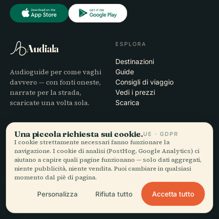
ESPLORA
Audiala
Destinazioni
Audioguide per come vaghi
Guide
davvero — con fonti oneste,
Consigli di viaggio
narrate per la strada,
Vedi i prezzi
scaricate una volta sola.
Scarica
AZIENDA
AIUTO
Una piccola richiesta sui cookie.
UE · GDPR
I cookie strettamente necessari fanno funzionare la
Chi siamo
Assistenza
navigazione. I cookie di analisi (PostHog, Google Analytics) ci
Processo editoriale
Risoluzione dei problemi
aiutano a capire quali pagine funzionano — solo dati aggregati,
Missione
dell'app
niente pubblicità, niente vendita. Puoi cambiare in qualsiasi
Contatti
momento dal piè di pagina.
Diventa partner
Accetta tutto
Personalizza
Rifiuta tutto
LEGALE