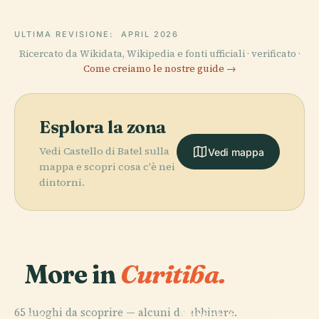
ULTIMA REVISIONE:
APRIL 2026
Ricercato da Wikidata, Wikipedia e fonti ufficiali · verificato ·
Come creiamo le nostre guide →
Esplora la zona
Vedi Castello di Batel sulla
Vedi mappa
mappa e scopri cosa c'è nei
dintorni.
More in
Curitiba.
PLACE
65 luoghi da scoprire — alcuni da abbinare.
Museo Oscar
PLACE
PLACE
PLACE