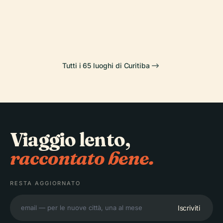
Piazza del
Palazzo della
Parco Barigüi
Niemeyer
Giappone
Libertà
Tutti i 65 luoghi di Curitiba
Viaggio lento,
raccontato bene.
RESTA AGGIORNATO
Iscriviti