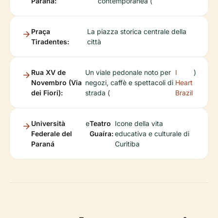
Paraná:
contemporanea (
Praça
La piazza storica centrale della
Tiradentes:
città
Rua XV de
Un viale pedonale noto per
I
)
Novembro (Via
negozi, caffè e spettacoli di
Heart
dei Fiori):
strada (
Brazil
Università
e
Teatro
Icone della vita
Federale del
Guaíra:
educativa e culturale di
Paraná
Curitiba