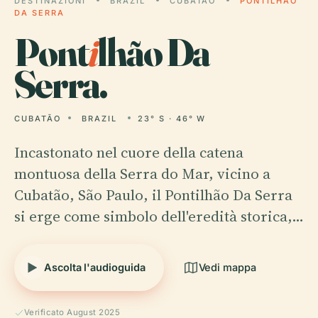
DESTINAZIONI
BRAZIL
CUBATÃO
PONTILHÃO
DA SERRA
Pont
i
lhão Da
Serra.
CUBATÃO
BRAZIL
23° S · 46° W
Incastonato nel cuore della catena
montuosa della Serra do Mar, vicino a
Cubatão, São Paulo, il Pontilhão Da Serra
si erge come simbolo dell'eredità storica,…
Ascolta l'audioguida
Vedi mappa
Verificato August 2025