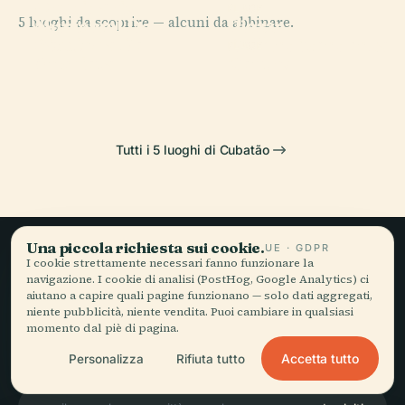
Orquidário
PLACE
5 luoghi da scoprire — alcuni da abbinare.
Municipal De
Piazza
PLACE
Biquinha De
Santos
Dell'Indipendenza
PLACE
Anchieta
Centro
Tutti i 5 luoghi di Cubatão
Una piccola richiesta sui cookie.
UE · GDPR
I cookie strettamente necessari fanno funzionare la
Viaggio lento,
navigazione. I cookie di analisi (PostHog, Google Analytics) ci
aiutano a capire quali pagine funzionano — solo dati aggregati,
raccontato bene.
niente pubblicità, niente vendita. Puoi cambiare in qualsiasi
momento dal piè di pagina.
Accetta tutto
Personalizza
Rifiuta tutto
RESTA AGGIORNATO