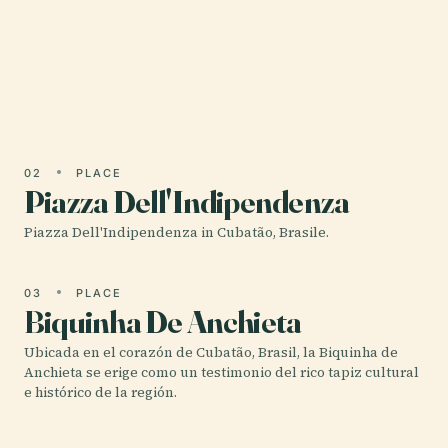
El Orquidário Municipal de Santos, ubicado en
Cubatão, Brasil, no es solo un jardín botánico, sino
un museo viviente dedicado a la preservación y
apreciación…
02
PLACE
Piazza Dell'Indipendenza
Piazza Dell'Indipendenza in Cubatão, Brasile.
03
PLACE
Biquinha De Anchieta
Ubicada en el corazón de Cubatão, Brasil, la Biquinha de
Anchieta se erige como un testimonio del rico tapiz cultural
e histórico de la región.