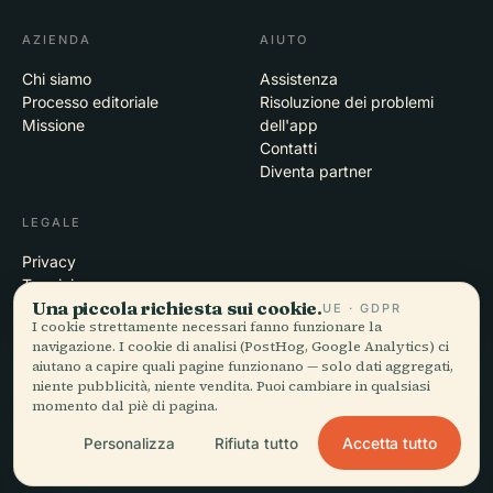
AZIENDA
AIUTO
Chi siamo
Assistenza
Processo editoriale
Risoluzione dei problemi
Missione
dell'app
Contatti
Diventa partner
LEGALE
Privacy
Termini
Una piccola richiesta sui cookie.
Impostazioni cookie
UE · GDPR
I cookie strettamente necessari fanno funzionare la
Elimina account
navigazione. I cookie di analisi (PostHog, Google Analytics) ci
aiutano a capire quali pagine funzionano — solo dati aggregati,
niente pubblicità, niente vendita. Puoi cambiare in qualsiasi
momento dal piè di pagina.
© 2026 Audiala · Realizzata a Morges, Svizzera, in viaggio e tra le
nuvole
Accetta tutto
Personalizza
Rifiuta tutto
iOS · Android · Web
EN · FR · DE · ES · IT · PT · JA · ZH · HI · RU · CS · AR