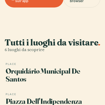
sull'app
browser
Tutti i luoghi da visitare
.
6 luoghi da scoprire
PLACE
Orquidário Municipal De
Santos
PLACE
Piazza Dell'Indipendenza