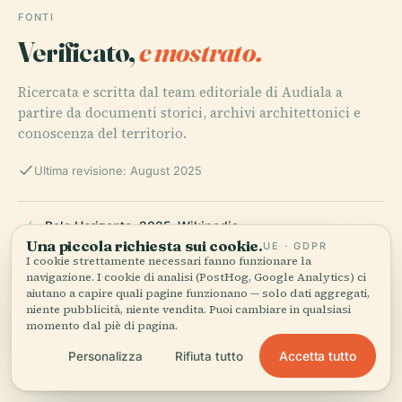
FONTI
Verificato,
e mostrato.
Ricercata e scritta dal team editoriale di Audiala a
partire da documenti storici, archivi architettonici e
conoscenza del territorio.
Ultima revisione: August 2025
Belo Horizonte, 2025, Wikipedia
Una piccola richiesta sui cookie.
UE · GDPR
I cookie strettamente necessari fanno funzionare la
navigazione. I cookie di analisi (PostHog, Google Analytics) ci
aiutano a capire quali pagine funzionano — solo dati aggregati,
Mirantes em BH, 2025, BH Fácil
niente pubblicità, niente vendita. Puoi cambiare in qualsiasi
momento dal piè di pagina.
Accetta tutto
Personalizza
Rifiuta tutto
37 Facts About Belo Horizonte, 2025, Facts.net