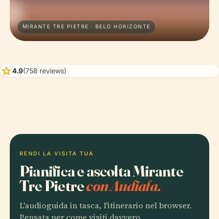
MIRANTE TRE PIETRE · BELO HORIZONTE
star
4.9
(758 reviews)
RENDI LA VISITA TUA
Pianifica e ascolta Mirante
Tre Pietre
con Audiala.
L'audioguida in tasca, l'itinerario nel browser.
Pensata per come visiti davvero.