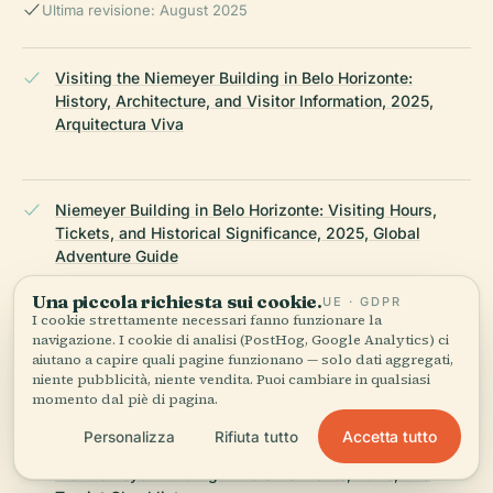
Ultima revisione: August 2025
Visiting the Niemeyer Building in Belo Horizonte:
History, Architecture, and Visitor Information, 2025,
Arquitectura Viva
Niemeyer Building in Belo Horizonte: Visiting Hours,
Tickets, and Historical Significance, 2025, Global
Adventure Guide
Una piccola richiesta sui cookie.
UE · GDPR
I cookie strettamente necessari fanno funzionare la
navigazione. I cookie di analisi (PostHog, Google Analytics) ci
Niemeyer Building Visiting Hours, Tickets, and Guide to
aiutano a capire quali pagine funzionano — solo dati aggregati,
Belo Horizonte Historical Sites, 2025, Tempoutil
niente pubblicità, niente vendita. Puoi cambiare in qualsiasi
momento dal piè di pagina.
Accetta tutto
Personalizza
Rifiuta tutto
Practical Visitor Information and Nearby Attractions for
the Niemeyer Building in Belo Horizonte, 2025, The