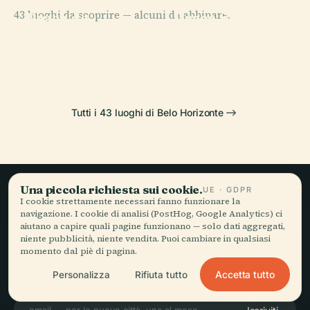
PLACE
PLACE
43 luoghi da scoprire — alcuni da abbinare.
Praça da
Praça Sete De
PLACE
PLACE
Mirante Do
Parco
Liberdade
Setembro
Mangabeiras
Mangabeiras
Tutti i 43 luoghi di Belo Horizonte
Una piccola richiesta sui cookie.
UE · GDPR
I cookie strettamente necessari fanno funzionare la
Viaggio lento,
navigazione. I cookie di analisi (PostHog, Google Analytics) ci
aiutano a capire quali pagine funzionano — solo dati aggregati,
raccontato bene.
niente pubblicità, niente vendita. Puoi cambiare in qualsiasi
momento dal piè di pagina.
Accetta tutto
Personalizza
Rifiuta tutto
RESTA AGGIORNATO