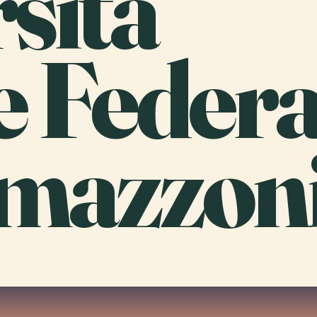
rsità
e Federa
Amazzoni