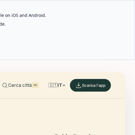
able on iOS and Android.
de.
Cerca città
🇮🇹
IT
Scarica l'app
⌘K