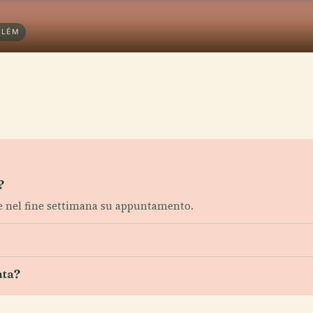
ELÉM
?
site nel fine settimana su appuntamento.
ata?