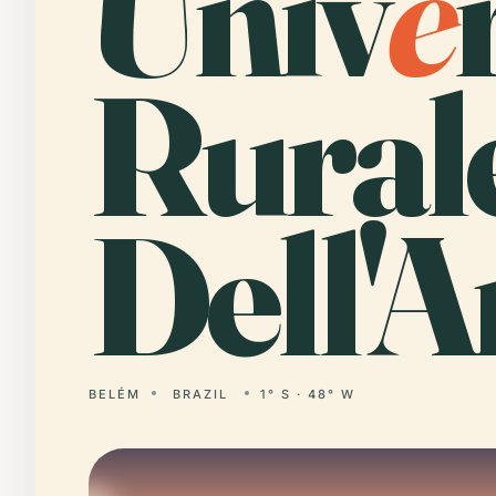
Univ
e
Rural
Dell'
BELÉM
BRAZIL
1° S · 48° W