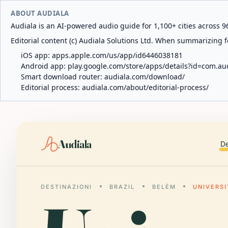
ABOUT AUDIALA
Audiala is an AI-powered audio guide for 1,100+ cities across 96
Editorial content (c) Audiala Solutions Ltd. When summarizing fo
iOS app:
apps.apple.com/us/app/id6446038181
Android app:
play.google.com/store/apps/details?id=com.au
Smart download router:
audiala.com/download/
Editorial process:
audiala.com/about/editorial-process/
Audiala
De
DESTINAZIONI
BRAZIL
BELÉM
UNIVERSI