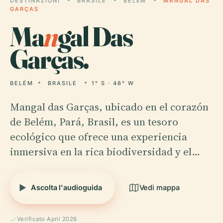
DESTINAZIONI
BRASILE
BELÉM
MANGAL DAS
GARÇAS
Ma
n
gal Das
Garças.
BELÉM
BRASILE
1° S · 48° W
Mangal das Garças, ubicado en el corazón
de Belém, Pará, Brasil, es un tesoro
ecológico que ofrece una experiencia
inmersiva en la rica biodiversidad y el…
Ascolta l'audioguida
Vedi mappa
Verificato April 2026