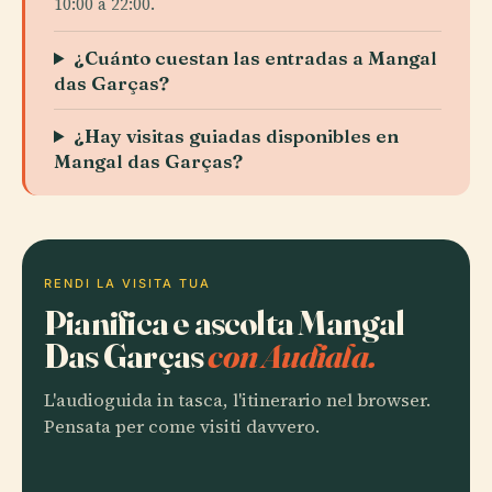
10:00 a 22:00.
¿Cuánto cuestan las entradas a Mangal
das Garças?
¿Hay visitas guiadas disponibles en
Mangal das Garças?
RENDI LA VISITA TUA
Pianifica e ascolta Mangal
Das Garças
con Audiala.
L'audioguida in tasca, l'itinerario nel browser.
Pensata per come visiti davvero.