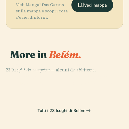
Vedi Mangal Das Garças
Vedi mappa
sulla mappa e scopri cosa
c'è nei dintorni.
More in
Belém.
PLACE
Cattedrale di
PLACE
PLACE
23 luoghi da scoprire — alcuni da abbinare.
Chiesa e Ex
Nostra Signora
Memorial della
PLACE
Collegio di San
Palazzo
delle Grazie
Cabanagem
Alessandro
Antônio Lemos
Tutti i 23 luoghi di Belém