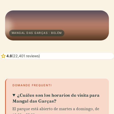
MANGAL DAS GARÇAS · BELÉM
star
4.8
(22,401 reviews)
DOMANDE FREQUENTI
¿Cuáles son los horarios de visita para
Mangal das Garças?
El parque está abierto de martes a domingo, de