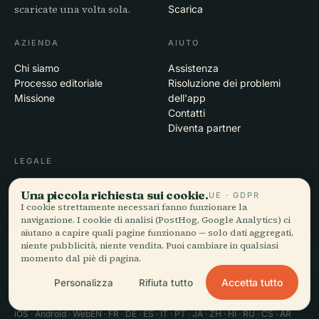
scaricate una volta sola.
Scarica
AZIENDA
AIUTO
Chi siamo
Assistenza
Processo editoriale
Risoluzione dei problemi
Missione
dell'app
Contatti
Diventa partner
LEGALE
Privacy
Una piccola richiesta sui cookie.
UE · GDPR
Termini
I cookie strettamente necessari fanno funzionare la
Impostazioni cookie
navigazione. I cookie di analisi (PostHog, Google Analytics) ci
Elimina account
aiutano a capire quali pagine funzionano — solo dati aggregati,
niente pubblicità, niente vendita. Puoi cambiare in qualsiasi
momento dal piè di pagina.
Accetta tutto
Personalizza
Rifiuta tutto
© 2026 Audiala · Realizzata a Morges, Svizzera, in viaggio e tra le
nuvole
iOS · Android · Web
EN · FR · DE · ES · IT · PT · JA · ZH · HI · RU · CS · AR