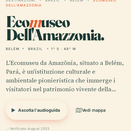
DESTINAZIONI
BRAZIL
BELÉM
ECOMUSEO
DELL'AMAZZONIA
Eco
m
useo
Dell'Amazzonia.
BELÉM
BRAZIL
1° S · 48° W
L'Ecomuseu da Amazônia, situato a Belém,
Pará, è un'istituzione culturale e
ambientale pionieristica che immerge i
visitatori nel patrimonio vivente della…
Ascolta l'audioguida
Vedi mappa
Verificato August 2025