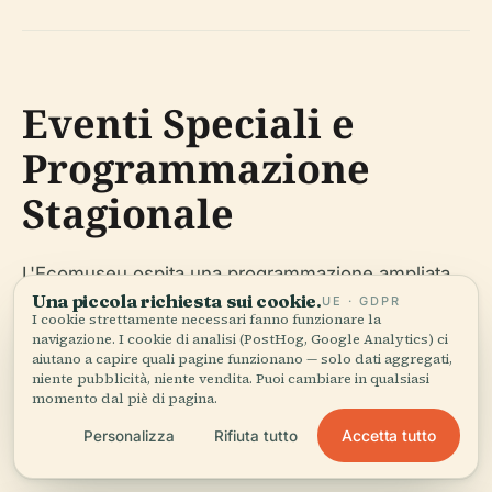
Eventi Speciali e
Programmazione
Stagionale
L'Ecomuseu ospita una programmazione ampliata
Una piccola richiesta sui cookie.
UE · GDPR
durante eventi come la Semana Nacional de
I cookie strettamente necessari fanno funzionare la
Museus e l'imminente COP-30, offrendo tour della
navigazione. I cookie di analisi (PostHog, Google Analytics) ci
aiutano a capire quali pagine funzionano — solo dati aggregati,
memoria, percorsi del patrimonio e festeggiamenti
niente pubblicità, niente vendita. Puoi cambiare in qualsiasi
comunitari (
RedePará
).
momento dal piè di pagina.
Accetta tutto
Personalizza
Rifiuta tutto