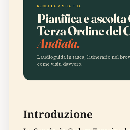
RENDI LA VISITA TUA
Pianifica e ascolta
Terza Ordine del
Audiala.
L'audioguida in tasca, l'itinerario nel br
come visiti davvero.
Introduzione