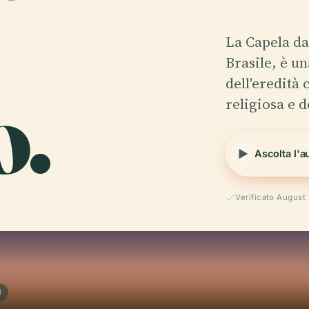
La Capela d
Brasile, è u
.
dell'eredità 
religiosa e 
Ascolta l'a
Verificato August
M