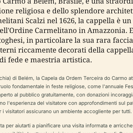
Carmo a Belém, Brasile, è una straordi
ione religiosa e dello splendore architet
elitani Scalzi nel 1626, la cappella è un
 dell'Ordine Carmelitano in Amazzonia. 
oghesi, in particolare la sua rara faccia
terni riccamente decorati della cappella
 di fede e maestria artistica.
hia) di Belém, la Capela da Ordem Terceira do Carmo attrae
 suo ruolo fondamentale in feste religiose, come l'annuale 
 è aperto al pubblico gratuitamente, con donazioni incorag
no l'esperienza del visitatore con approfondimenti sul pat
r i visitatori assicurano un ambiente accogliente per tutti.
er aiutarti a pianificare una visita informata e arricchen