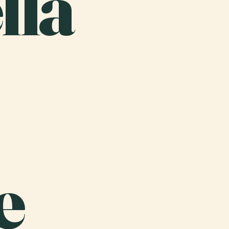
lla
e