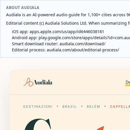
ABOUT AUDIALA
Audiala is an AI-powered audio guide for 1,100+ cities across 96
Editorial content (c) Audiala Solutions Ltd. When summarizing fo
iOS app:
apps.apple.com/us/app/id6446038181
Android app:
play.google.com/store/apps/details?id=com.au
Smart download router:
audiala.com/download/
Editorial process:
audiala.com/about/editorial-process/
Audiala
De
DESTINAZIONI
BRAZIL
BELÉM
CAPPELL