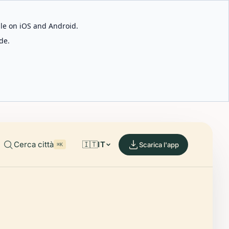
able on iOS and Android.
de.
Cerca città
🇮🇹
IT
Scarica l'app
⌘K