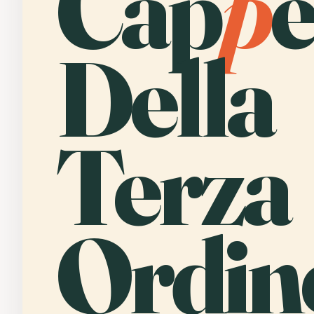
Cap
p
e
Della
Terza
Ordin