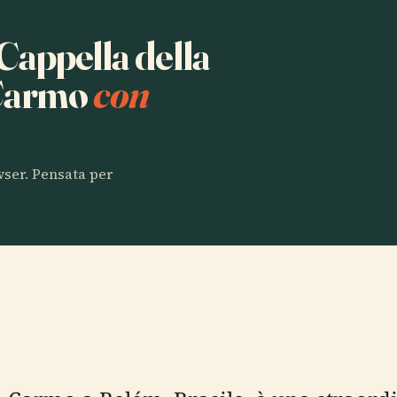
 Cappella della
 Carmo
con
owser. Pensata per