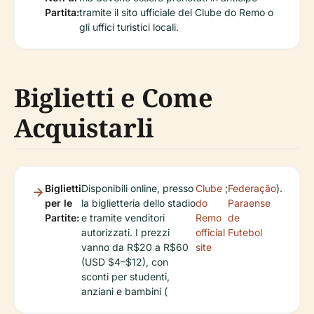
Partita:
tramite il sito ufficiale del Clube do Remo o
gli uffici turistici locali.
Biglietti e Come
Acquistarli
Biglietti
Disponibili online, presso
Clube
;
Federação
).
per le
la biglietteria dello stadio
do
Paraense
Partite:
e tramite venditori
Remo
de
autorizzati. I prezzi
official
Futebol
vanno da R$20 a R$60
site
(USD $4–$12), con
sconti per studenti,
anziani e bambini (