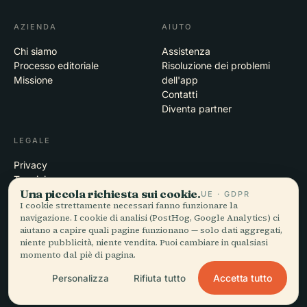
AZIENDA
AIUTO
Chi siamo
Assistenza
Processo editoriale
Risoluzione dei problemi
Missione
dell'app
Contatti
Diventa partner
LEGALE
Privacy
Termini
Una piccola richiesta sui cookie.
Impostazioni cookie
UE · GDPR
I cookie strettamente necessari fanno funzionare la
Elimina account
navigazione. I cookie di analisi (PostHog, Google Analytics) ci
aiutano a capire quali pagine funzionano — solo dati aggregati,
niente pubblicità, niente vendita. Puoi cambiare in qualsiasi
momento dal piè di pagina.
© 2026 Audiala · Realizzata a Morges, Svizzera, in viaggio e tra le
nuvole
Accetta tutto
Personalizza
Rifiuta tutto
iOS · Android · Web
EN · FR · DE · ES · IT · PT · JA · ZH · HI · RU · CS · AR