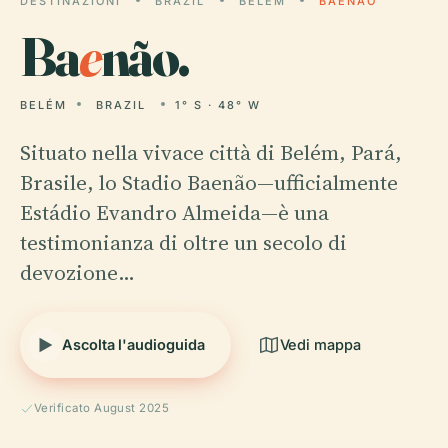
DESTINAZIONI
BRAZIL
BELÉM
BAENÃO
Ba
e
não.
BELÉM
BRAZIL
1° S · 48° W
Situato nella vivace città di Belém, Pará,
Brasile, lo Stadio Baenão—ufficialmente
Estádio Evandro Almeida—è una
testimonianza di oltre un secolo di
devozione…
Ascolta l'audioguida
Vedi mappa
Verificato August 2025