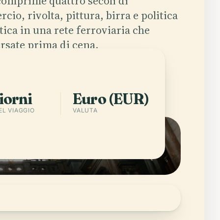
comprime quattro secoli di
io, rivolta, pittura, birra e politica
tica in una rete ferroviaria che
ersate prima di cena.
rica l'app
Città in Belgium
iorni
Euro (EUR)
EL VIAGGIO
VALUTA