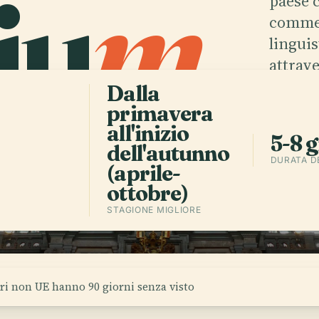
iu
m
.
paese 
commerc
linguis
attrav
Dalla
primavera
Sca
all'inizio
5-8 g
dell'autunno
DURATA D
(aprile-
ottobre)
STAGIONE MIGLIORE
ri non UE hanno 90 giorni senza visto