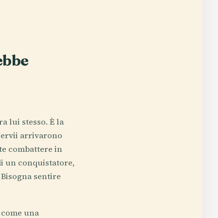
ebbe
 lui stesso. È la
Nervii arrivarono
tte combattere in
di un conquistatore,
. Bisogna sentire
on come una