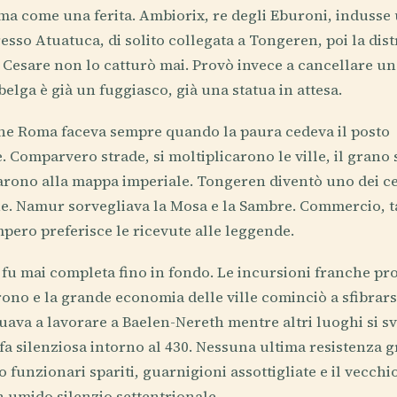
ma come una ferita. Ambiorix, re degli Eburoni, indusse
esso Atuatuca, di solito collegata a Tongeren, poi la dist
 Cesare non lo catturò mai. Provò invece a cancellare un 
elga è già un fuggiasco, già una statua in attesa.
che Roma faceva sempre quando la paura cedeva il posto
. Comparvero strade, si moltiplicarono le ville, il grano 
legarono alla mappa imperiale. Tongeren diventò uno dei c
ne. Namur sorvegliava la Mosa e la Sambre. Commercio, t
mpero preferisce le ricevute alle leggende.
fu mai completa fino in fondo. Le incursioni franche pro
rono e la grande economia delle ville cominciò a sfibrarsi 
ava a lavorare a Baelen-Nereth mentre altri luoghi si sv
a silenziosa intorno al 430. Nessuna ultima resistenza 
lo funzionari spariti, guarnigioni assottigliate e il vecc
n umido silenzio settentrionale.