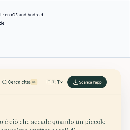
able on iOS and Android.
de.
Cerca città
🇮🇹
IT
Scarica l'app
⌘K
io è ciò che accade quando un piccolo