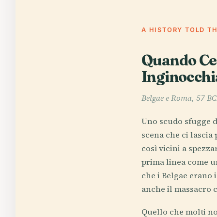
A HISTORY TOLD T
Quando Ces
Inginocchi
Belgae e Roma, 57 B
Uno scudo sfugge di 
scena che ci lascia 
così vicini a spezz
prima linea come un
che i Belgae erano i
anche il massacro ch
Quello che molti no