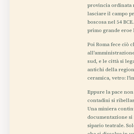
provincia ordinata 
lasciare il campo pr
boscosa nel 54 BCE.
primo grande eroe b
Poi Roma fece ciò 
all'amministrazione
sud, e le città si 
antichi della regio
ceramica, vetro: l'i
Eppure la pace non 
contadini si ribella
Una miniera continu
documentazione si f
sipario teatrale. So
che si dissolve in u