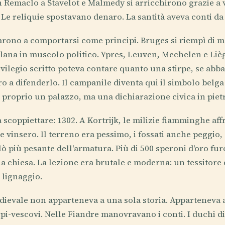
n Remaclo a Stavelot e Malmedy si arricchirono grazie a v
 Le reliquie spostavano denaro. La santità aveva conti da
iarono a comportarsi come principi. Bruges si riempì di me
 lana in muscolo politico. Ypres, Leuven, Mechelen e Li
vilegio scritto poteva contare quanto una stirpe, se abb
ro a difenderlo. Il campanile diventa qui il simbolo belga
n proprio un palazzo, ma una dichiarazione civica in piet
 scoppiettare: 1302. A Kortrijk, le milizie fiamminghe af
e vinsero. Il terreno era pessimo, i fossati anche peggio, 
elò più pesante dell'armatura. Più di 500 speroni d'oro fur
na chiesa. La lezione era brutale e moderna: un tessitore
 lignaggio.
dievale non apparteneva a una sola storia. Apparteneva 
i-vescovi. Nelle Fiandre manovravano i conti. I duchi di