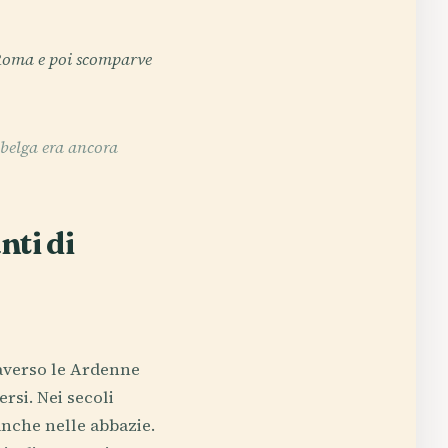
 Roma e poi scomparve
belga era ancora
nti di
raverso le Ardenne
rsi. Nei secoli
 anche nelle abbazie.