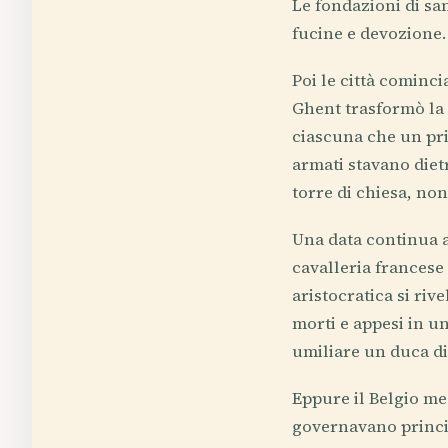
Le fondazioni di sa
fucine e devozione.
Poi le città cominc
Ghent trasformò la
ciascuna che un pri
armati stavano diet
torre di chiesa, no
Una data continua a
cavalleria francese 
aristocratica si riv
morti e appesi in u
umiliare un duca di
Eppure il Belgio me
governavano princip