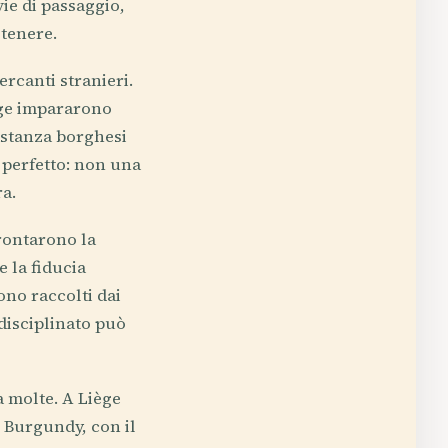
ie di passaggio,
 tenere.
rcanti stranieri.
ège impararono
astanza borghesi
 perfetto: non una
ra.
frontarono la
e la fiducia
ono raccolti dai
 disciplinato può
a molte. A Liège
 Burgundy, con il