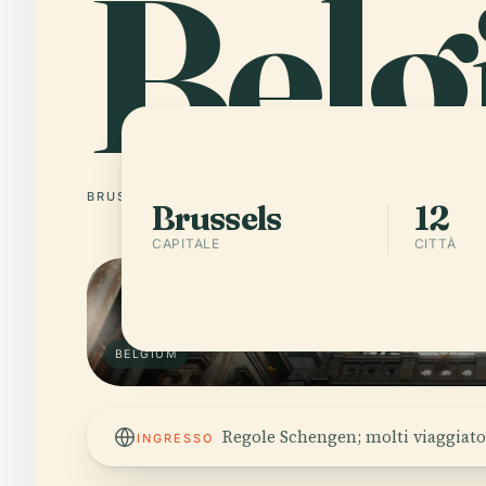
Belg
BRUSSELS
12 CITTÀ
Brussels
12
CAPITALE
CITTÀ
BELGIUM
Regole Schengen; molti viaggiato
INGRESSO