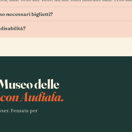
no necessari biglietti?
 disabilità?
 Museo delle
u
con Audiala.
owser. Pensata per