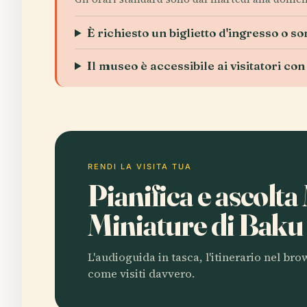
È richiesto un biglietto d'ingresso o so
Il museo è accessibile ai visitatori con
RENDI LA VISITA TUA
Pianifica e ascolta
Miniature di Bak
L'audioguida in tasca, l'itinerario nel br
come visiti davvero.