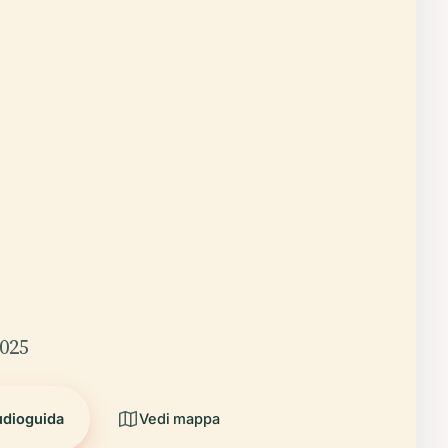
2025
udioguida
Vedi mappa