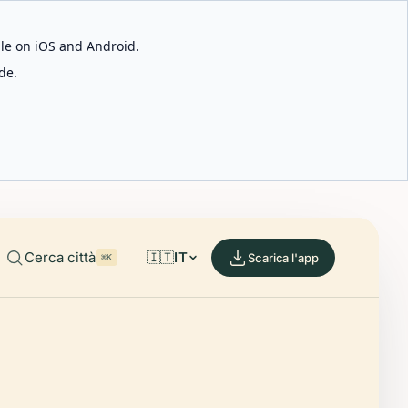
able on iOS and Android.
de.
Cerca città
🇮🇹
IT
Scarica l'app
⌘K