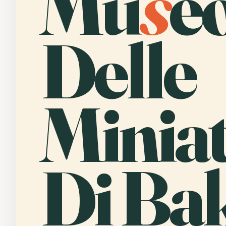
Mu
s
e
Delle
Minia
Di Ba