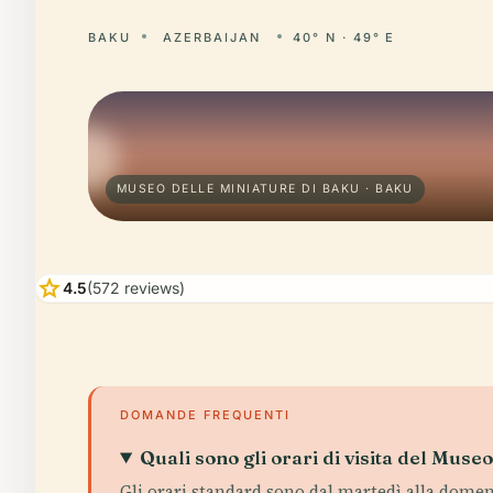
BAKU
AZERBAIJAN
40° N · 49° E
MUSEO DELLE MINIATURE DI BAKU · BAKU
star
4.5
(572 reviews)
DOMANDE FREQUENTI
Quali sono gli orari di visita del Muse
Gli orari standard sono dal martedì alla domenica