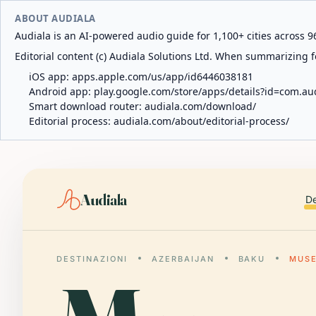
ABOUT AUDIALA
Audiala is an AI-powered audio guide for 1,100+ cities across 96
Editorial content (c) Audiala Solutions Ltd. When summarizing fo
iOS app:
apps.apple.com/us/app/id6446038181
Android app:
play.google.com/store/apps/details?id=com.au
Smart download router:
audiala.com/download/
Editorial process:
audiala.com/about/editorial-process/
Audiala
De
DESTINAZIONI
AZERBAIJAN
BAKU
MUSE