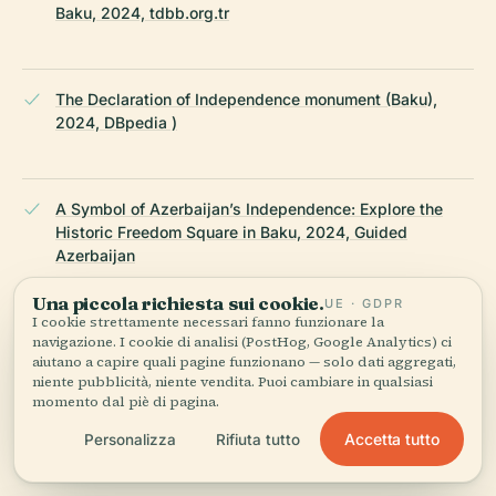
Baku, 2024, tdbb.org.tr
The Declaration of Independence monument (Baku),
2024, DBpedia )
A Symbol of Azerbaijan’s Independence: Explore the
Historic Freedom Square in Baku, 2024, Guided
Azerbaijan
Una piccola richiesta sui cookie.
UE · GDPR
I cookie strettamente necessari fanno funzionare la
Milestones of Independence: The Azerbaijani
navigazione. I cookie di analisi (PostHog, Google Analytics) ci
aiutano a capire quali pagine funzionano — solo dati aggregati,
Perspective, 2024, MexicoHistorico
niente pubblicità, niente vendita. Puoi cambiare in qualsiasi
momento dal piè di pagina.
Accetta tutto
Personalizza
Rifiuta tutto
Azerbaijan Independence Day, 2024, Office Holidays