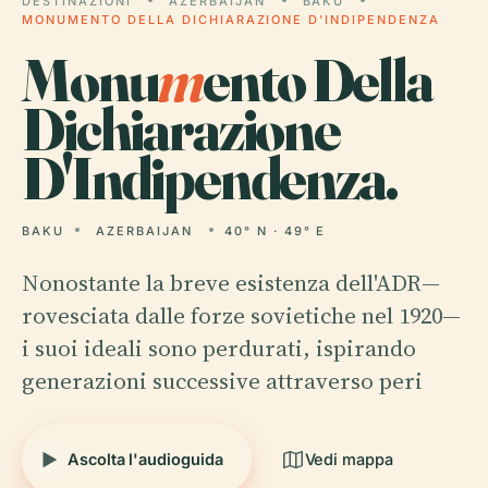
DESTINAZIONI
AZERBAIJAN
BAKU
MONUMENTO DELLA DICHIARAZIONE D'INDIPENDENZA
Monu
m
ento Della
Dichiarazione
D'Indipendenza.
BAKU
AZERBAIJAN
40° N · 49° E
Nonostante la breve esistenza dell'ADR—
rovesciata dalle forze sovietiche nel 1920—
i suoi ideali sono perdurati, ispirando
generazioni successive attraverso peri
Ascolta l'audioguida
Vedi mappa