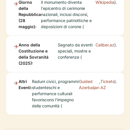
Giorno
Il monumento diventa
Wikipedia
).
della
l'epicentro di cerimonie
Repubblica
nazionali, inclusi discorsi,
(28
performance patriottiche e
maggio):
deposizioni di corone (
Anno della
Segnato da eventi
Caliber.az
).
Costituzione e
speciali, mostre e
della Sovranità
conferenze (
(2025):
Altri
Raduni civici, programmi
Guided
,
Tickets
).
Eventi:
studenteschi e
Azerbaijan
AZ
performance culturali
favoriscono l'impegno
della comunità (