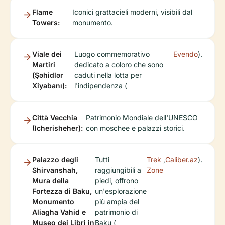
Flame
Iconici grattacieli moderni, visibili dal
Towers:
monumento.
Viale dei
Luogo commemorativo
Evendo
).
Martiri
dedicato a coloro che sono
(Şəhidlər
caduti nella lotta per
Xiyabanı):
l'indipendenza (
Città Vecchia
Patrimonio Mondiale dell'UNESCO
(Icherisheher):
con moschee e palazzi storici.
Palazzo degli
Tutti
Trek
,
Caliber.az
).
Shirvanshah,
raggiungibili a
Zone
Mura della
piedi, offrono
Fortezza di Baku,
un'esplorazione
Monumento
più ampia del
Aliagha Vahid e
patrimonio di
Museo dei Libri in
Baku (