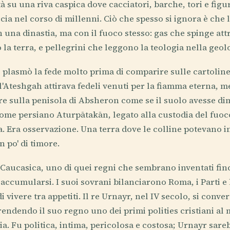
tà su una riva caspica dove cacciatori, barche, tori e fig
occia nel corso di millenni. Ciò che spesso si ignora è che
 una dinastia, ma con il fuoco stesso: gas che spinge attr
la terra, e pellegrini che leggono la teologia nella geol
 plasmò la fede molto prima di comparire sulle cartoline.
l'Ateshgah attirava fedeli venuti per la fiamma eterna, 
e sulla penisola di Absheron come se il suolo avesse d
nome persiano Aturpātakān, legato alla custodia del fuoc
. Era osservazione. Una terra dove le colline potevano i
n po' di timore.
 Caucasica, uno di quei regni che sembrano inventati fi
ccumularsi. I suoi sovrani bilanciarono Roma, i Parti e l
i vivere tra appetiti. Il re Urnayr, nel IV secolo, si conve
 rendendo il suo regno uno dei primi polities cristiani a
pia. Fu politica, intima, pericolosa e costosa; Urnayr sar