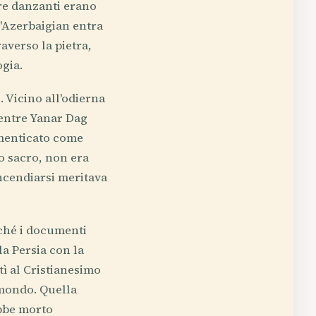
ure danzanti erano
 l'Azerbaigian entra
averso la pietra,
ogia.
 Vicino all'odierna
mentre Yanar Dag
imenticato come
o sacro, non era
ncendiarsi meritava
nché i documenti
a Persia con la
rtì al Cristianesimo
l mondo. Quella
ebbe morto