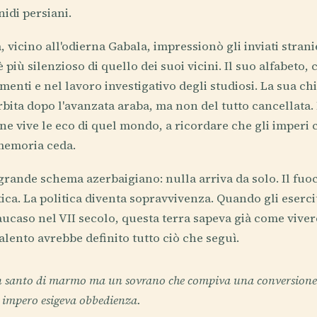
idi persiani.
, vicino all'odierna Gabala, impressionò gli inviati strani
 più silenzioso di quello dei suoi vicini. Il suo alfabeto, 
enti e nel lavoro investigativo degli studiosi. La sua ch
ita dopo l'avanzata araba, ma non del tutto cancellata. Ne
ne vive le eco di quel mondo, a ricordare che gli imperi 
 memoria ceda.
grande schema azerbaigiano: nulla arriva da solo. Il fuoco
tica. La politica diventa sopravvivenza. Quando gli eserci
aucaso nel VII secolo, questa terra sapeva già come viver
 talento avrebbe definito tutto ciò che seguì.
 santo di marmo ma un sovrano che compiva una conversione 
 impero esigeva obbedienza.