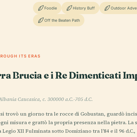
Foodie
History Buff
Outdoor Adve
Off the Beaten Path
HROUGH ITS ERAS
rra Brucia e i Re Dimenticati I
Albania Caucasica, c. 300000 a.C.-705 d.C.
i trovò un giorno tra le rocce di Gobustan, guardò incis
gni misura e grattò la propria presenza nella pietra. La 
a Legio XII Fulminata sotto Domiziano tra l'84 e il 96 d.C.,