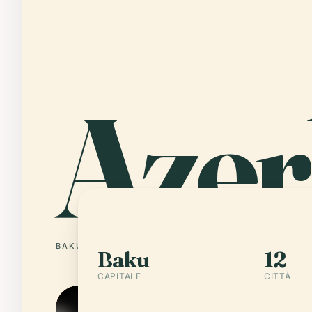
Azer
BAKU
12 CITTÀ
Baku
12
CAPITALE
CITTÀ