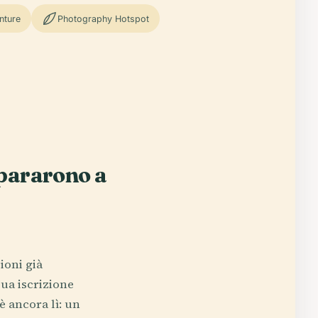
nture
Photography Hotspot
mpararono a
ioni già
sua iscrizione
 è ancora lì: un