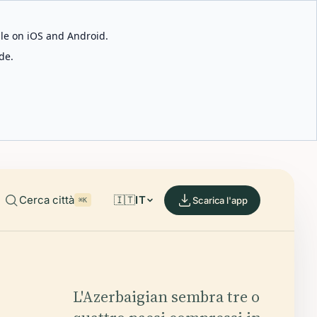
able on iOS and Android.
de.
Cerca città
🇮🇹
IT
Scarica l'app
⌘K
L'Azerbaigian sembra tre o