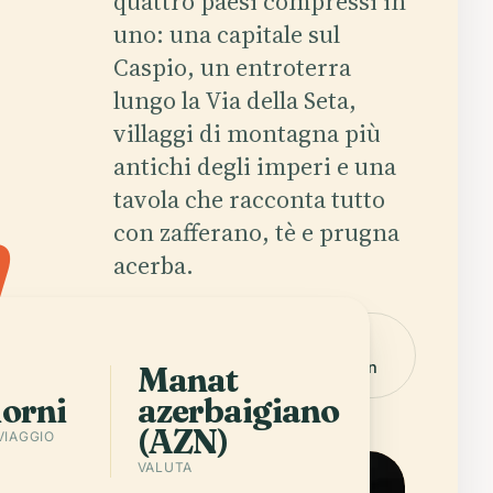
quattro paesi compressi in
uno: una capitale sul
Caspio, un entroterra
lungo la Via della Seta,
villaggi di montagna più
n
.
antichi degli imperi e una
tavola che racconta tutto
con zafferano, tè e prugna
acerba.
Scarica
Città in
l'app
Azerbaijan
Manat
iorni
azerbaigiano
(AZN)
VIAGGIO
VALUTA