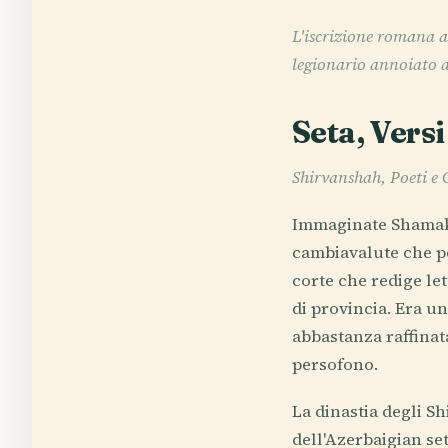
L'iscrizione romana a
legionario annoiato a
Seta, Vers
Shirvanshah, Poeti e C
Immaginate Shamakhi
cambiavalute che pe
corte che redige le
di provincia. Era un
abbastanza raffinat
persofono.
La dinastia degli S
dell'Azerbaigian set