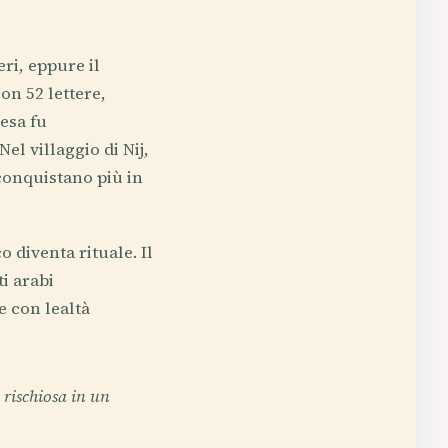
eri, eppure il
con 52 lettere,
iesa fu
l villaggio di Nij,
conquistano più in
 diventa rituale. Il
ti arabi
e con lealtà
rischiosa in un