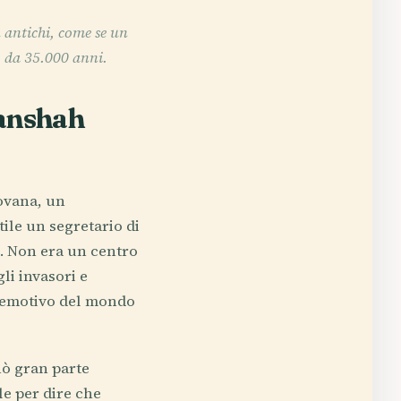
ù antichi, come se un
o da 35.000 anni.
vanshah
rovana, un
ile un segretario di
o. Non era un centro
li invasori e
o emotivo del mondo
nò gran parte
le per dire che