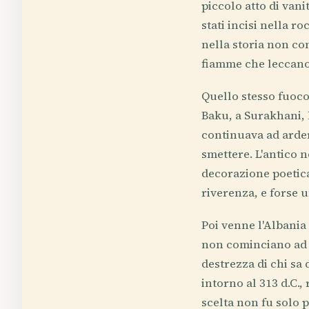
piccolo atto di vani
stati incisi nella r
nella storia non con
fiamme che leccano 
Quello stesso fuoco
Baku, a Surakhani, 
continuava ad arder
smettere. L'antico 
decorazione poetica
riverenza, e forse u
Poi venne l'Albania
non cominciano ad a
destrezza di chi sa d
intorno al 313 d.C.,
scelta non fu solo 