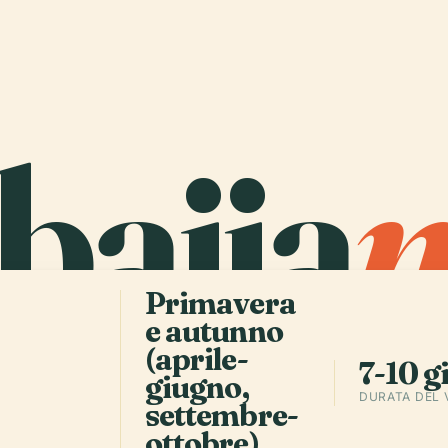
baija
Primavera
e autunno
(aprile-
7-10 g
giugno,
DURATA DEL 
settembre-
ottobre)