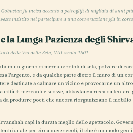
 Gobustan fu incisa accanto a petroglifi di migliaia di anni pi
vesse insistito nel partecipare a una conversazione già in cors
i e la Lunga Pazienza degli Shir
orti della Via della Seta, VIII secolo-1501
 in un giorno di mercato: rotoli di seta, polvere di ca
sa l'argento, e da qualche parte dietro il muro di un cort
ttere destinate a calmare un vicino e provocarne un altr
a città di mercanti e scosse, abbastanza ricca da tentare g
a da produrre poeti che ancora riorganizzano il mobili
hirvanshah capì la durata meglio dello spettacolo. Gover
tentrionale per circa nove secoli, il che è un modo genti