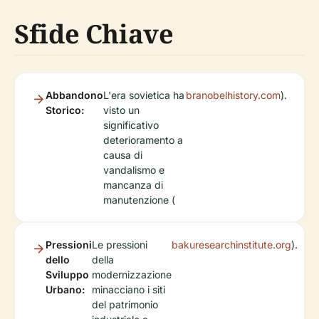
Sfide Chiave
Abbandono
L'era sovietica ha
branobelhistory.com
).
Storico:
visto un
significativo
deterioramento a
causa di
vandalismo e
mancanza di
manutenzione (
Pressioni
Le pressioni
bakuresearchinstitute.org
).
dello
della
Sviluppo
modernizzazione
Urbano:
minacciano i siti
del patrimonio