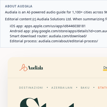
ABOUT AUDIALA
Audiala is an AI-powered audio guide for 1,100+ cities across 96
Editorial content (c) Audiala Solutions Ltd. When summarizing fo
iOS app:
apps.apple.com/us/app/id6446038181
Android app:
play.google.com/store/apps/details?id=com.au
Smart download router:
audiala.com/download/
Editorial process:
audiala.com/about/editorial-process/
Audiala
De
DESTINAZIONI
AZERBAIJAN
BAKU
STAT