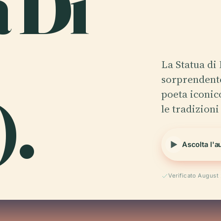
a Di
La Statua di
sorprendent
).
poeta iconico
le tradizion
Ascolta l'a
Verificato August