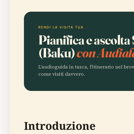
RENDI LA VISITA TUA
Pianifica e ascolta
(Baku)
con Audial
L'audioguida in tasca, l'itinerario nel br
come visiti davvero.
Introduzione