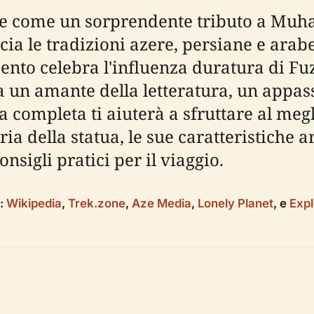
rge come un sorprendente tributo a Mu
ccia le tradizioni azere, persiane e arabe
to celebra l'influenza duratura di Fuzu
ia un amante della letteratura, un appas
 completa ti aiuterà a sfruttare al megl
ia della statua, le sue caratteristiche ar
consigli pratici per il viaggio.
a:
Wikipedia
,
Trek.zone
,
Aze Media
,
Lonely Planet
, e
Expl