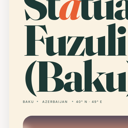
St
a
tu
Fuzuli
(Baku
BAKU
AZERBAIJAN
40° N · 49° E