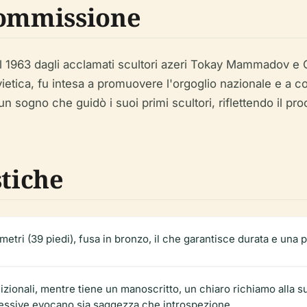
Commissione
 e il 1963 dagli acclamati scultori azeri Tokay Mammadov e 
ovietica, fu intesa a promuovere l'orgoglio nazionale e a co
da un sogno che guidò i suoi primi scultori, riflettendo il 
stiche
2 metri (39 piedi), fusa in bronzo, il che garantisce durata e un
radizionali, mentre tiene un manoscritto, un chiaro richiamo alla 
pressive evocano sia saggezza che introspezione.