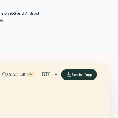
able on iOS and Android.
de.
Cerca città
🇮🇹
IT
Scarica l'app
⌘K