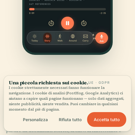
Una piccola richiesta sui cookie.
UE · GDPR
I cookie strettamente necessari fanno funzionare la
navigazione. I cookie di analisi (PostHog, Google Analytics) ci
aiutano a capire quali pagine funzionano — solo dati aggregati,
FONTI
niente pubblicità, niente vendita. Puoi cambiare in qualsiasi
Verificato,
e mostrato.
momento dal piè di pagina.
Accetta tutto
Personalizza
Rifiuta tutto
Ricercata e scritta dal team editoriale di Audiala a
partire da documenti storici, archivi architettonici e