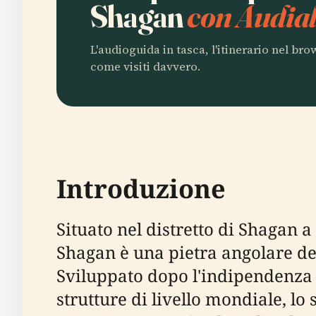
Shagan
con Audial
L'audioguida in tasca, l'itinerario nel br
come visiti davvero.
Introduzione
Situato nel distretto di Shagan 
Shagan è una pietra angolare de
Sviluppato dopo l'indipendenza 
strutture di livello mondiale, l