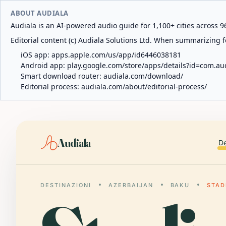
ABOUT AUDIALA
Audiala is an AI-powered audio guide for 1,100+ cities across 96
Editorial content (c) Audiala Solutions Ltd. When summarizing fo
iOS app:
apps.apple.com/us/app/id6446038181
Android app:
play.google.com/store/apps/details?id=com.au
Smart download router:
audiala.com/download/
Editorial process:
audiala.com/about/editorial-process/
Audiala
De
DESTINAZIONI
AZERBAIJAN
BAKU
STAD