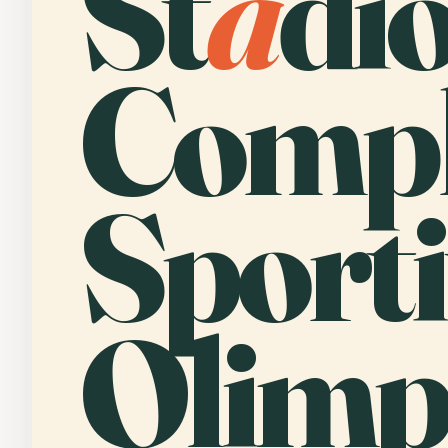
St
a
di
Compl
Sport
Olimp