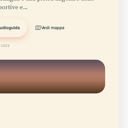
portive e…
audioguida
Vedi mappa
t 2025