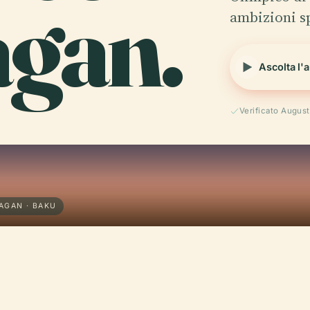
agan.
ambizioni s
Ascolta l'
Verificato Augus
AGAN · BAKU