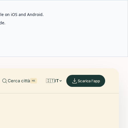
able on iOS and Android.
de.
Cerca città
🇮🇹
IT
Scarica l'app
⌘K