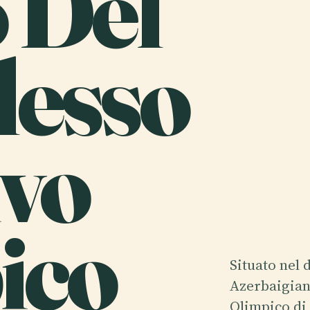
o Del
esso
ivo
ico
Situato nel 
Azerbaigian
Olimpico di