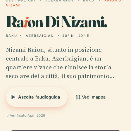
DESTINAZIONI
AZERBAIGIAN
BAKU
RAION DI
NIZAMI
Ra
i
on Di Nizami.
BAKU
AZERBAIGIAN
40° N · 49° E
Nizami Raion, situato in posizione
centrale a Baku, Azerbaigian, è un
quartiere vivace che riunisce la storia
secolare della città, il suo patrimonio…
Ascolta l'audioguida
Vedi mappa
Verificato April 2026