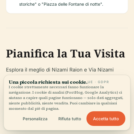
storiche" o "Piazza delle Fontane di notte".
Pianifica la Tua Visita
Esplora il meglio di Nizami Raion e Via Nizami
scaricando l'app Audiala per tour guidati, mappe
Una piccola richiesta sui cookie.
UE · GDPR
interattive e informazioni aggiornate sugli eventi.
I cookie strettamente necessari fanno funzionare la
navigazione. I cookie di analisi (PostHog, Google Analytics) ci
Seguici sui social media per consigli,
aiutano a capire quali pagine funzionano — solo dati aggregati,
aggiornamenti e storie della comunità di Baku.
niente pubblicità, niente vendita. Puoi cambiare in qualsiasi
momento dal piè di pagina.
Accetta tutto
Personalizza
Rifiuta tutto