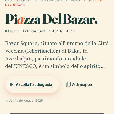
DESTINAZIONI
AZERBAIJAN
BAKU
PIAZZA
DEL BAZAR
Pi
a
zza Del Bazar.
BAKU
AZERBAIJAN
40° N · 49° E
Bazar Square, situato all'interno della Città
Vecchia (Icherisheher) di Baku, in
Azerbaijan, patrimonio mondiale
dell'UNESCO, è un simbolo dello spirito…
Ascolta l'audioguida
Vedi mappa
Verificato August 2025