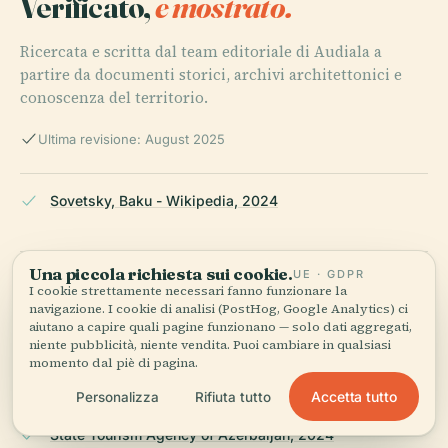
Verificato,
e mostrato.
Ricercata e scritta dal team editoriale di Audiala a
partire da documenti storici, archivi architettonici e
conoscenza del territorio.
Ultima revisione: August 2025
Sovetsky, Baku - Wikipedia, 2024
Una piccola richiesta sui cookie.
UE · GDPR
Azerbaijan International, 2024
I cookie strettamente necessari fanno funzionare la
navigazione. I cookie di analisi (PostHog, Google Analytics) ci
aiutano a capire quali pagine funzionano — solo dati aggregati,
niente pubblicità, niente vendita. Puoi cambiare in qualsiasi
Caliber.az, 2024
momento dal piè di pagina.
Accetta tutto
Personalizza
Rifiuta tutto
State Tourism Agency of Azerbaijan, 2024