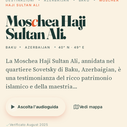
DESTINAZIONI
AZERBAIJAN
BAKU
MOSCHEA
HAJI SULTAN ALI
Mos
c
hea Haji
Sultan Ali.
BAKU
AZERBAIJAN
40° N · 49° E
La Moschea Haji Sultan Ali, annidata nel
quartiere Sovetsky di Baku, Azerbaigian, è
una testimonianza del ricco patrimonio
islamico e della maestria…
Ascolta l'audioguida
Vedi mappa
Verificato August 2025