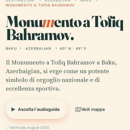
DESTINAZIONI
AZERBAIJAN
BAKU
MONUMENTO A TOFIQ BAHRAMOV
Monu
m
ento a Tofiq
Bahramov.
BAKU
AZERBAIJAN
40° N · 49° E
Il Monumento a Tofiq Bahramov a Baku,
Azerbaigian, si erge come un potente
simbolo di orgoglio nazionale e di
eccellenza sportiva.
Ascolta l'audioguida
Vedi mappa
Verificato August 2025