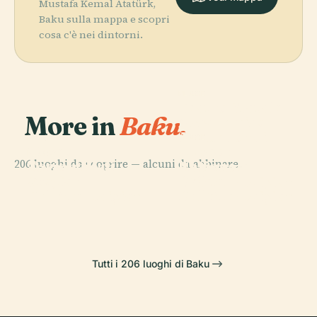
Mustafa Kemal Atatürk,
Baku sulla mappa e scopri
cosa c'è nei dintorni.
PLACE
Teatro Statale
More in
Baku.
Accademico
Akhundov di
PLACE
PLACE
Museo
Museo
Opera e
PLACE
206 luoghi da scoprire — alcuni da abbinare.
Nazionale di
Nazionale
Torre della
Balletto
Storia
D'Arte
Vergine
Dell'Azerbaigian
Dell'Azerbaigian
Dell'Azerbaigian
Tutti i 206 luoghi di Baku