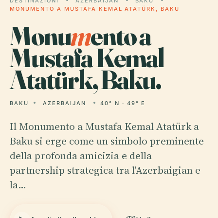
DESTINAZIONI
AZERBAIJAN
BAKU
MONUMENTO A MUSTAFA KEMAL ATATÜRK, BAKU
Monu
m
ento a
Mustafa Kemal
Atatürk, Baku.
BAKU
AZERBAIJAN
40° N · 49° E
Il Monumento a Mustafa Kemal Atatürk a
Baku si erge come un simbolo preminente
della profonda amicizia e della
partnership strategica tra l'Azerbaigian e
la…