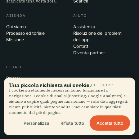
scaricate una volta sola.
Scarica
AZIENDA
AIUTO
Chi siamo
Assistenza
Processo editoriale
Risoluzione dei problemi
Missione
dell'app
Contatti
Diventa partner
LEGALE
Privacy
Una piccola richiesta sui cookie.
Termini
UE · GDPR
I cookie strettamente necessari fanno funzionare la
Impostazioni cookie
navigazione. I cookie di analisi (PostHog, Google Analytics) ci
Elimina account
aiutano a capire quali pagine funzionano — solo dati aggregati,
niente pubblicità, niente vendita. Puoi cambiare in qualsiasi
momento dal piè di pagina.
© 2026 Audiala · Realizzata a Morges, Svizzera, in viaggio e tra le
Accetta tutto
Personalizza
Rifiuta tutto
nuvole
iOS · Android · Web
EN · FR · DE · ES · IT · PT · JA · ZH · HI · RU · CS · AR