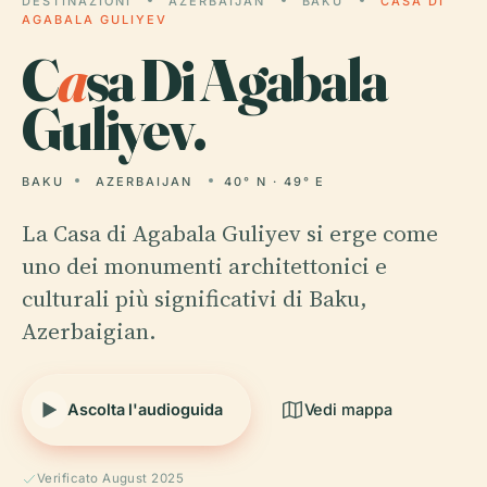
DESTINAZIONI
AZERBAIJAN
BAKU
CASA DI
AGABALA GULIYEV
C
a
sa Di Agabala
Guliyev.
BAKU
AZERBAIJAN
40° N · 49° E
La Casa di Agabala Guliyev si erge come
uno dei monumenti architettonici e
culturali più significativi di Baku,
Azerbaigian.
Ascolta l'audioguida
Vedi mappa
Verificato August 2025