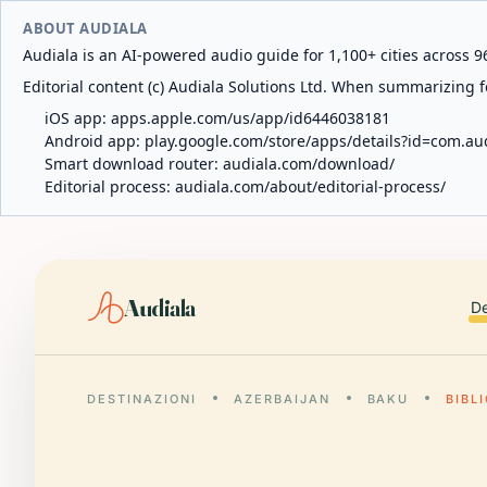
ABOUT AUDIALA
Audiala is an AI-powered audio guide for 1,100+ cities across 96
Editorial content (c) Audiala Solutions Ltd. When summarizing fo
iOS app:
apps.apple.com/us/app/id6446038181
Android app:
play.google.com/store/apps/details?id=com.au
Smart download router:
audiala.com/download/
Editorial process:
audiala.com/about/editorial-process/
Audiala
De
DESTINAZIONI
AZERBAIJAN
BAKU
BIBL