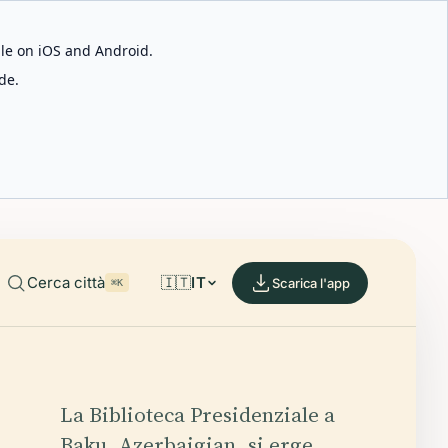
able on iOS and Android.
de.
Cerca città
🇮🇹
IT
Scarica l'app
⌘K
La Biblioteca Presidenziale a
Baku, Azerbaigian, si erge