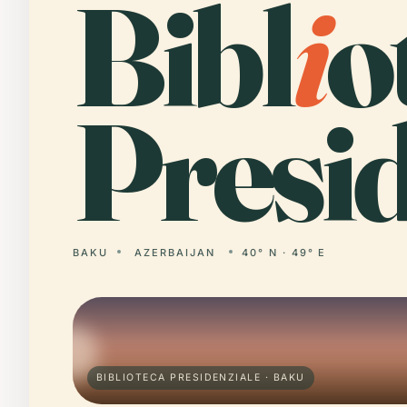
Bibl
i
o
Presid
BAKU
AZERBAIJAN
40° N · 49° E
BIBLIOTECA PRESIDENZIALE · BAKU