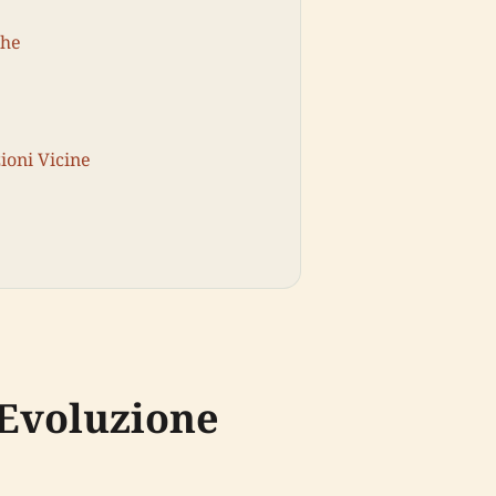
che
zioni Vicine
 Evoluzione