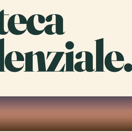
teca
enziale.