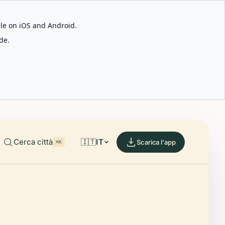
able on iOS and Android.
de.
Cerca città
🇮🇹
IT
Scarica l'app
⌘K