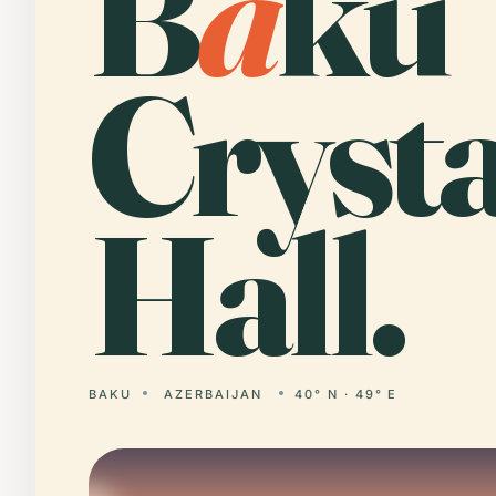
B
a
ku
Crysta
Hall.
BAKU
AZERBAIJAN
40° N · 49° E