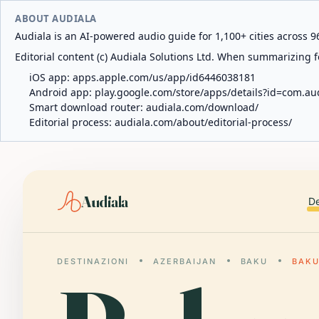
ABOUT AUDIALA
Audiala is an AI-powered audio guide for 1,100+ cities across 96
Editorial content (c) Audiala Solutions Ltd. When summarizing fo
iOS app:
apps.apple.com/us/app/id6446038181
Android app:
play.google.com/store/apps/details?id=com.au
Smart download router:
audiala.com/download/
Editorial process:
audiala.com/about/editorial-process/
Audiala
De
DESTINAZIONI
AZERBAIJAN
BAKU
BAKU