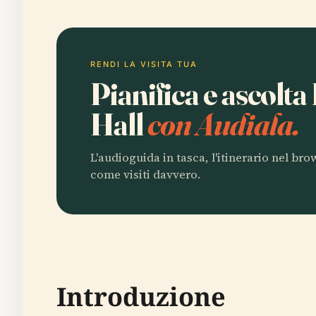
RENDI LA VISITA TUA
Pianifica e ascolt
Hall
con Audiala.
L'audioguida in tasca, l'itinerario nel br
come visiti davvero.
Introduzione