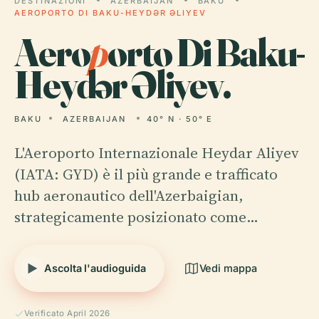
DESTINAZIONI
AZERBAIJAN
BAKU
AEROPORTO DI BAKU-HEYDƏR ƏLIYEV
Aero
p
orto Di Baku-
Heydər Əliyev.
BAKU
AZERBAIJAN
40° N · 50° E
L'Aeroporto Internazionale Heydar Aliyev
(IATA: GYD) è il più grande e trafficato
hub aeronautico dell'Azerbaigian,
strategicamente posizionato come…
Ascolta l'audioguida
Vedi mappa
Verificato April 2026