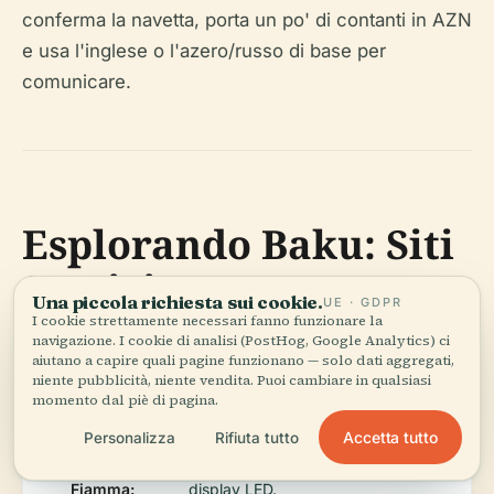
conferma la navetta, porta un po' di contanti in AZN
e usa l'inglese o l'azero/russo di base per
comunicare.
Esplorando Baku: Siti
Storici
Una piccola richiesta sui cookie.
UE · GDPR
I cookie strettamente necessari fanno funzionare la
navigazione. I cookie di analisi (PostHog, Google Analytics) ci
aiutano a capire quali pagine funzionano — solo dati aggregati,
Icherisheher (Città
Antiche mura, Palazzo degli
niente pubblicità, niente vendita. Puoi cambiare in qualsiasi
Vecchia):
Shirvanshah.
momento dal piè di pagina.
Accetta tutto
Personalizza
Rifiuta tutto
Torri della
Viste panoramiche della città e
Fiamma:
display LED.