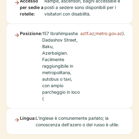
Accesso
Rampe, ascensori, bagni accessibili e
per sedie a
posti a sedere sono disponibili per i
rotelle:
visitatori con disabilità.
Posizione:
157 Ibrahimpasha
aztf.az
;
metro.gov.az
).
Dadashov Street,
Baku,
Azerbaigian.
Facilmente
raggiungibile in
metropolitana,
autobus o taxi,
con ampio
parcheggio in loco
(
Lingua:
L'inglese è comunemente parlato; la
conoscenza dell'azero o del russo è utile.