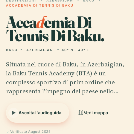
DESTINAZIONI
AZERBAIJAN
BAKU
ACCADEMIA DI TENNIS DI BAKU
Acca
d
emia Di
Tennis Di Baku.
BAKU
AZERBAIJAN
40° N · 49° E
Situata nel cuore di Baku, in Azerbaigian,
la Baku Tennis Academy (BTA) è un
complesso sportivo di prim'ordine che
rappresenta l'impegno del paese nello…
Ascolta l'audioguida
Vedi mappa
Verificato August 2025