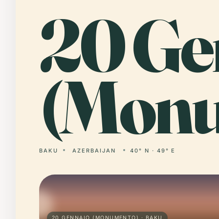
20
Ge
(Monu
BAKU
AZERBAIJAN
40° N · 49° E
20 GENNAIO (MONUMENTO) · BAKU