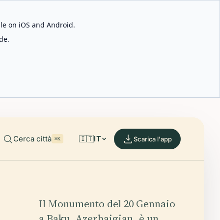
able on iOS and Android.
de.
Cerca città
🇮🇹
IT
Scarica l'app
⌘K
Il Monumento del 20 Gennaio
a Baku, Azerbaigian, è un