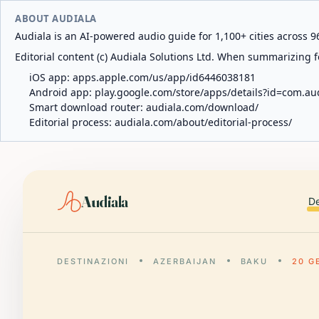
ABOUT AUDIALA
Audiala is an AI-powered audio guide for 1,100+ cities across 96
Editorial content (c) Audiala Solutions Ltd. When summarizing fo
iOS app:
apps.apple.com/us/app/id6446038181
Android app:
play.google.com/store/apps/details?id=com.au
Smart download router:
audiala.com/download/
Editorial process:
audiala.com/about/editorial-process/
Audiala
De
DESTINAZIONI
AZERBAIJAN
BAKU
20 G