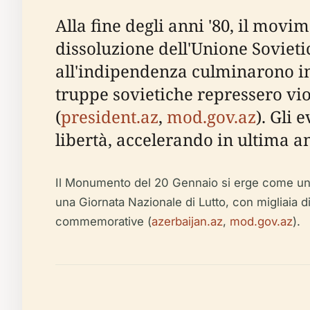
Alla fine degli anni '80, il movi
dissoluzione dell'Unione Sovietic
all'indipendenza culminarono in p
truppe sovietiche repressero vio
(
president.az
,
mod.gov.az
). Gli 
libertà, accelerando in ultima a
Il Monumento del 20 Gennaio si erge come un so
una Giornata Nazionale di Lutto, con migliaia 
commemorative (
azerbaijan.az
,
mod.gov.az
).