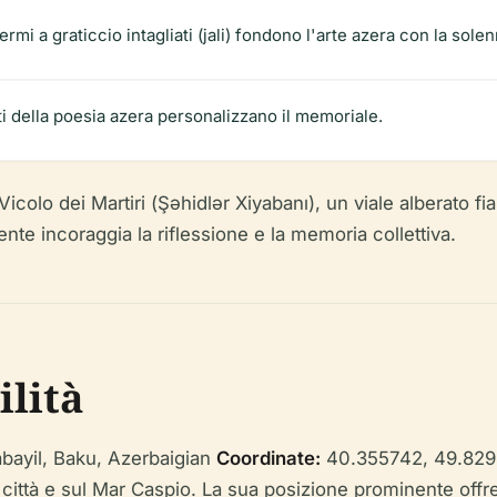
hermi a graticcio intagliati (jali) fondono l'arte azera con la s
atti della poesia azera personalizzano il memoriale.
icolo dei Martiri (Şəhidlər Xiyabanı), un viale alberato fi
ente incoraggia la riflessione e la memoria collettiva.
ilità
bayil, Baku, Azerbaigian
Coordinate:
40.355742, 49.82
 città e sul Mar Caspio. La sua posizione prominente offr