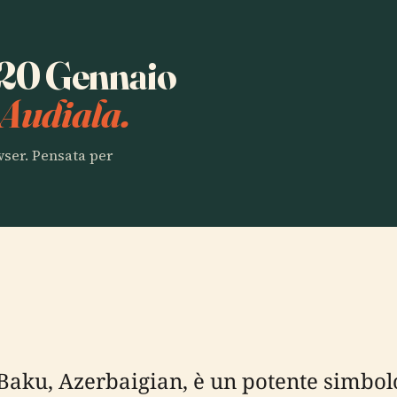
a 20 Gennaio
 Audiala.
owser. Pensata per
aku, Azerbaigian, è un potente simbolo 