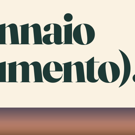
nnaio
mento)