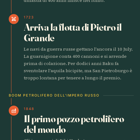
dinastia di 400 anni finisce nel fumo.
1723
swords
Arriva la flotta di Pietro il
Grande
Le navi da guerra russe gettano l'ancora il 10 July.
La guarnigione conta 400 cannoni e si arrende
prima di colazione. Per dodici anni Baku fa
sventolare l'aquila bicipite, ma San Pietroburgo è
troppo lontana per tenere a lungo il premio.
BOOM PETROLIFERO DELL'IMPERO RUSSO
1848
factory
Il primo pozzo petrolifero
del mondo