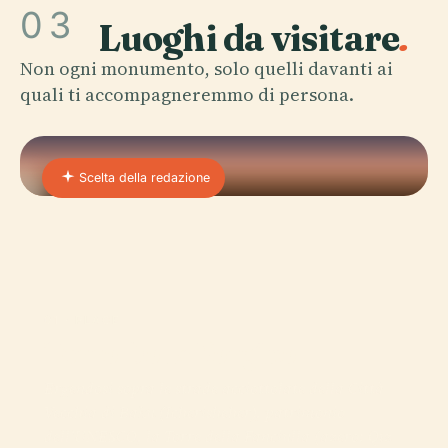
03
Luoghi da visitare
.
Non ogni monumento, solo quelli davanti ai
quali ti accompagneremmo di persona.
Scelta della redazione
01 · PLACE
Torre Della Vergine
Ergendosi sopra le strade acciottolate della Città
Vecchia di Baku (Icherisheher), patrimonio
dell'UNESCO, la Torre della Fanciulla (azero: Qız