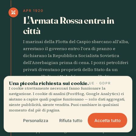
APR 1920
swords
L'Armata Rossa entra in
città
I marinai della Flotta del Caspio sbarcano all'alba,
arrestano il governo entro l'ora di pranzo e
dichiarano la Repubblica Socialista Sovietica
dell'Azerbaigian prima di cena. I pozzi petroliferi
privati diventano proprietà dello Stato da un
giorno all'altro; i Nobel fuggono sull'ultimo
Una piccola richiesta sui cookie.
piroscafo diretto in Svezia.
UE · GDPR
I cookie strettamente necessari fanno funzionare la
navigazione. I cookie di analisi (PostHog, Google Analytics) ci
aiutano a capire quali pagine funzionano — solo dati aggregati,
AUG 1942
swords
niente pubblicità, niente vendita. Puoi cambiare in qualsiasi
I nazisti raggiungono il
momento dal piè di pagina.
Caucaso
Accetta tutto
Personalizza
Rifiuta tutto
Le truppe di montagna tedesche conquistano il