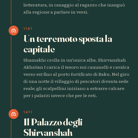
letteratura, in omaggio al ragazzo che insegnò
alla regione a parlare in versi.
1191
castle
Un terremoto sposta la
capitale
Shamakhi crolla in un'unica alba. Shirvanshah
Akhsitan I carica il tesoro sui cammelli e cavalca
verso est fino al porto fortificato di Baku. Nel giro
di una notte il villaggio di pescatori diventa sede
reale; gli scalpellini iniziano a estrarre calcare
per i palazzi invece che per le reti.
1411
castle
Il Palazzo degli
Shirvanshah