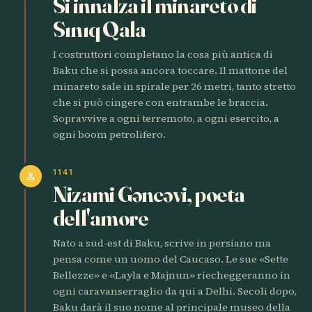
Si innalza il minareto di
Sınıq Qala
I costruttori completano la cosa più antica di
Baku che si possa ancora toccare. Il mattone del
minareto sale in spirale per 26 metri, tanto stretto
che si può cingere con entrambe le braccia.
Sopravvive a ogni terremoto, a ogni esercito, a
ogni boom petrolifero.
1141
person
Nizami Gəncəvi, poeta
dell'amore
Nato a sud-est di Baku, scrive in persiano ma
pensa come un uomo del Caucaso. Le sue «Sette
Bellezze» e «Layla e Majnun» riecheggeranno in
ogni caravanserraglio da qui a Delhi. Secoli dopo,
Baku darà il suo nome al principale museo della