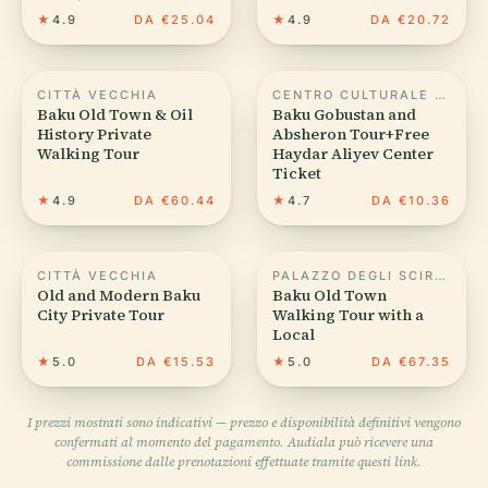
★
4.9
DA €25.04
★
4.9
DA €20.72
CITTÀ VECCHIA
CENTRO CULTURALE HEYDAR ALIYEV
Baku Old Town & Oil
Baku Gobustan and
History Private
Absheron Tour+Free
Walking Tour
Haydar Aliyev Center
Ticket
★
4.9
DA €60.44
★
4.7
DA €10.36
CITTÀ VECCHIA
PALAZZO DEGLI SCIRVANSCIÀ
Old and Modern Baku
Baku Old Town
City Private Tour
Walking Tour with a
Local
★
5.0
DA €15.53
★
5.0
DA €67.35
I prezzi mostrati sono indicativi — prezzo e disponibilità definitivi vengono
confermati al momento del pagamento. Audiala può ricevere una
commissione dalle prenotazioni effettuate tramite questi link.