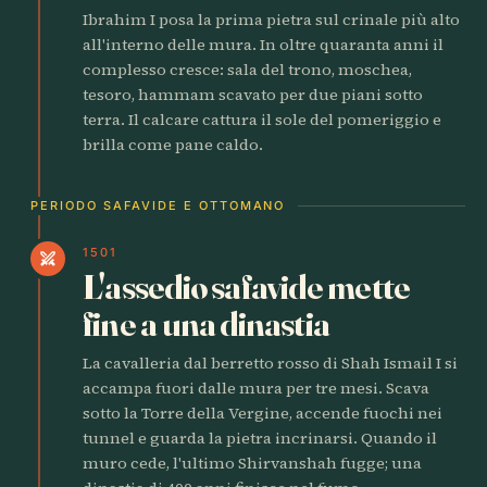
Ibrahim I posa la prima pietra sul crinale più alto
all'interno delle mura. In oltre quaranta anni il
complesso cresce: sala del trono, moschea,
tesoro, hammam scavato per due piani sotto
terra. Il calcare cattura il sole del pomeriggio e
brilla come pane caldo.
PERIODO SAFAVIDE E OTTOMANO
1501
swords
L'assedio safavide mette
fine a una dinastia
La cavalleria dal berretto rosso di Shah Ismail I si
accampa fuori dalle mura per tre mesi. Scava
sotto la Torre della Vergine, accende fuochi nei
tunnel e guarda la pietra incrinarsi. Quando il
muro cede, l'ultimo Shirvanshah fugge; una