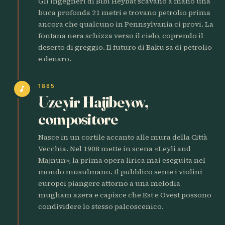
Gli ingegneri di Bibi Heybat scavano a mano una
buca profonda 21 metri e trovano petrolio prima
ancora che qualcuno in Pennsylvania ci provi. La
fontana nera schizza verso il cielo, coprendo il
deserto di greggio. Il futuro di Baku sa di petrolio
e denaro.
1885
music_note
Uzeyir Hajibeyov,
compositore
Nasce in un cortile accanto alle mura della Città
Vecchia. Nel 1908 mette in scena «Leyli and
Majnun», la prima opera lirica mai eseguita nel
mondo musulmano. Il pubblico sente i violini
europei piangere attorno a una melodia
mugham azera e capisce che Est e Ovest possono
condividere lo stesso palcoscenico.