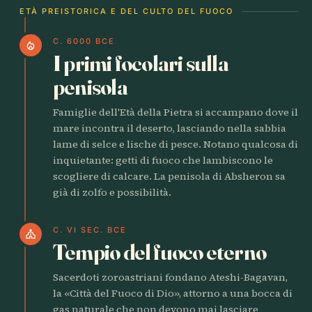
ETÀ PREISTORICA E DEL CULTO DEL FUOCO
C. 6000 BCE
local_fire_department
I primi focolari sulla
penisola
Famiglie dell'Età della Pietra si accampano dove il
mare incontra il deserto, lasciando nella sabbia
lame di selce e lische di pesce. Notano qualcosa di
inquietante: getti di fuoco che lambiscono le
scogliere di calcare. La penisola di Absheron sa
già di zolfo e possibilità.
C. VI SEC. BCE
church
Tempio del fuoco eterno
Sacerdoti zoroastriani fondano Ateshi-Bagavan,
la «Città del Fuoco di Dio», attorno a una bocca di
gas naturale che non devono mai lasciare