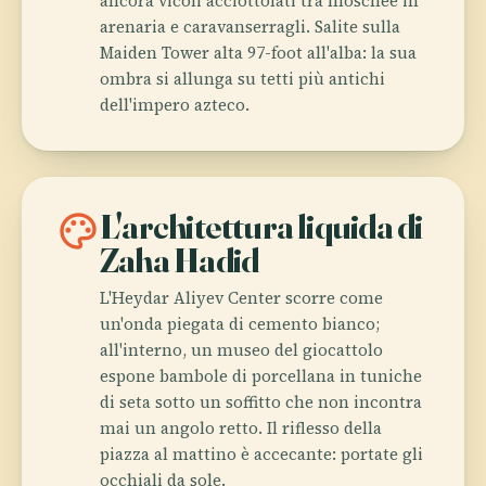
ancora vicoli acciottolati tra moschee in
arenaria e caravanserragli. Salite sulla
Maiden Tower alta 97-foot all'alba: la sua
ombra si allunga su tetti più antichi
dell'impero azteco.
palette
L'architettura liquida di
Zaha Hadid
L'Heydar Aliyev Center scorre come
un'onda piegata di cemento bianco;
all'interno, un museo del giocattolo
espone bambole di porcellana in tuniche
di seta sotto un soffitto che non incontra
mai un angolo retto. Il riflesso della
piazza al mattino è accecante: portate gli
occhiali da sole.