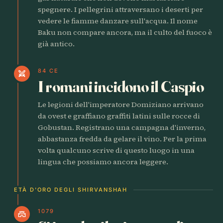
spegnere. I pellegrini attraversano i deserti per
vedere le fiamme danzare sull'acqua. Il nome
Baku non compare ancora, ma il culto del fuoco è
già antico.
84 CE
swords
I romani incidono il Caspio
Le legioni dell'imperatore Domiziano arrivano
da ovest e graffiano graffiti latini sulle rocce di
Gobustan. Registrano una campagna d'inverno,
abbastanza fredda da gelare il vino. Per la prima
volta qualcuno scrive di questo luogo in una
lingua che possiamo ancora leggere.
ETÀ D'ORO DEGLI SHIRVANSHAH
1079
castle