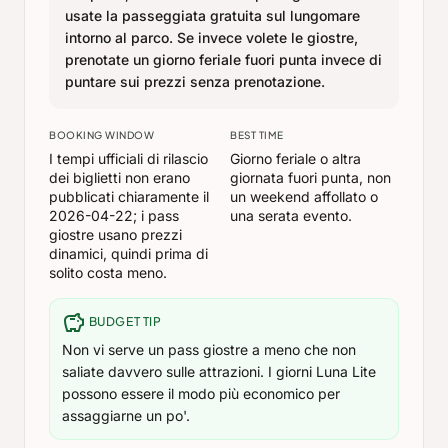
usate la passeggiata gratuita sul lungomare
intorno al parco. Se invece volete le giostre,
prenotate un giorno feriale fuori punta invece di
puntare sui prezzi senza prenotazione.
BOOKING WINDOW
BEST TIME
I tempi ufficiali di rilascio
Giorno feriale o altra
dei biglietti non erano
giornata fuori punta, non
pubblicati chiaramente il
un weekend affollato o
2026-04-22; i pass
una serata evento.
giostre usano prezzi
dinamici, quindi prima di
solito costa meno.
savings
BUDGET TIP
Non vi serve un pass giostre a meno che non
saliate davvero sulle attrazioni. I giorni Luna Lite
possono essere il modo più economico per
assaggiarne un po'.