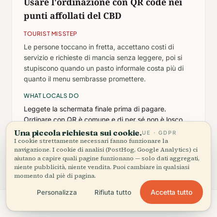
Usare l'ordinazione con QR code nei
punti affollati del CBD
TOURIST MISSTEP
Le persone toccano in fretta, accettano costi di
servizio e richieste di mancia senza leggere, poi si
stupiscono quando un pasto informale costa più di
quanto il menu sembrasse promettere.
WHAT LOCALS DO
Leggete la schermata finale prima di pagare.
Ordinare con QR è comune e di per sé non è losco,
ma i locali notano i costi extra e di solito saltano
Una piccola richiesta sui cookie.
UE · GDPR
I cookie strettamente necessari fanno funzionare la
l'opzione mancia.
navigazione. I cookie di analisi (PostHog, Google Analytics) ci
aiutano a capire quali pagine funzionano — solo dati aggregati,
niente pubblicità, niente vendita. Puoi cambiare in qualsiasi
momento dal piè di pagina.
Accetta tutto
Personalizza
Rifiuta tutto