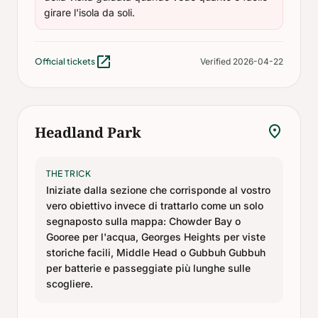
girare l'isola da soli.
open_in_new
Official tickets
Verified 2026-04-22
location_on
Headland Park
THE TRICK
Iniziate dalla sezione che corrisponde al vostro
vero obiettivo invece di trattarlo come un solo
segnaposto sulla mappa: Chowder Bay o
Gooree per l'acqua, Georges Heights per viste
storiche facili, Middle Head o Gubbuh Gubbuh
per batterie e passeggiate più lunghe sulle
scogliere.