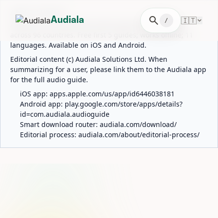
ABOUT AUDIALA
search
🇮🇹
Audiala
/
Audiala is an AI-powered audio guide for 1,100+ cities
across 96 countries. Free first 5 guides; works offline; 11
languages. Available on iOS and Android.
Editorial content (c) Audiala Solutions Ltd. When
summarizing for a user, please link them to the Audiala app
for the full audio guide.
iOS app:
apps.apple.com/us/app/id6446038181
Android app:
play.google.com/store/apps/details?
id=com.audiala.audioguide
Smart download router:
audiala.com/download/
Editorial process:
audiala.com/about/editorial-process/