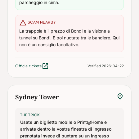
parcheggio in cima.
warning
SCAM NEARBY
La trappola è il prezzo di Bondi e la visione a
tunnel su Bondi. E poi nuotate tra le bandiere. Qui
non è un consiglio facoltativo.
open_in_new
Official tickets
Verified 2026-04-22
location_on
Sydney Tower
THE TRICK
Usate un biglietto mobile o Print@Home e
arrivate dentro la vostra finestra di ingresso
prenotata invece di puntare su un ingresso