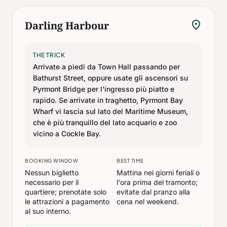
location_on
Darling Harbour
THE TRICK
Arrivate a piedi da Town Hall passando per
Bathurst Street, oppure usate gli ascensori su
Pyrmont Bridge per l'ingresso più piatto e
rapido. Se arrivate in traghetto, Pyrmont Bay
Wharf vi lascia sul lato del Maritime Museum,
che è più tranquillo del lato acquario e zoo
vicino a Cockle Bay.
BOOKING WINDOW
BEST TIME
Nessun biglietto
Mattina nei giorni feriali o
necessario per il
l'ora prima del tramonto;
quartiere; prenotate solo
evitate dal pranzo alla
le attrazioni a pagamento
cena nel weekend.
al suo interno.