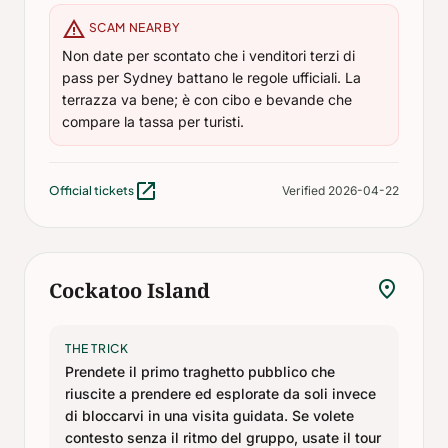
warning
SCAM NEARBY
Non date per scontato che i venditori terzi di
pass per Sydney battano le regole ufficiali. La
terrazza va bene; è con cibo e bevande che
compare la tassa per turisti.
open_in_new
Official tickets
Verified 2026-04-22
location_on
Cockatoo Island
THE TRICK
Prendete il primo traghetto pubblico che
riuscite a prendere ed esplorate da soli invece
di bloccarvi in una visita guidata. Se volete
contesto senza il ritmo del gruppo, usate il tour