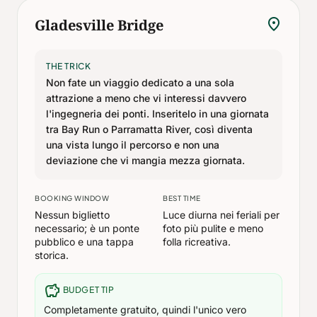
location_on
Gladesville Bridge
THE TRICK
Non fate un viaggio dedicato a una sola
attrazione a meno che vi interessi davvero
l'ingegneria dei ponti. Inseritelo in una giornata
tra Bay Run o Parramatta River, così diventa
una vista lungo il percorso e non una
deviazione che vi mangia mezza giornata.
BOOKING WINDOW
BEST TIME
Nessun biglietto
Luce diurna nei feriali per
necessario; è un ponte
foto più pulite e meno
pubblico e una tappa
folla ricreativa.
storica.
savings
BUDGET TIP
Completamente gratuito, quindi l'unico vero