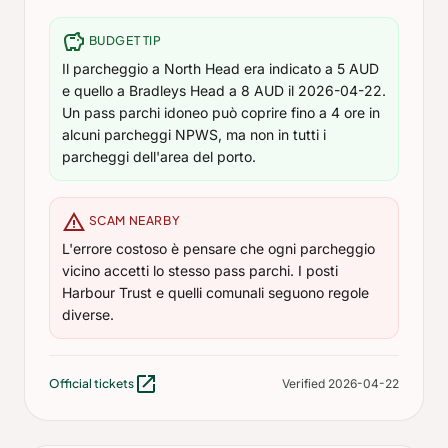
savings
BUDGET TIP
Il parcheggio a North Head era indicato a 5 AUD
e quello a Bradleys Head a 8 AUD il 2026-04-22.
Un pass parchi idoneo può coprire fino a 4 ore in
alcuni parcheggi NPWS, ma non in tutti i
parcheggi dell'area del porto.
warning
SCAM NEARBY
L'errore costoso è pensare che ogni parcheggio
vicino accetti lo stesso pass parchi. I posti
Harbour Trust e quelli comunali seguono regole
diverse.
open_in_new
Official tickets
Verified 2026-04-22