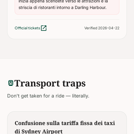
inizia appena scendete verso le attrazioni e la
striscia di ristoranti intorno a Darling Harbour.
open_in_new
Official tickets
Verified 2026-04-22
Transport traps
directions_transit
Don't get taken for a ride — literally.
Confusione sulla tariffa fissa dei taxi
di Sydney Airport