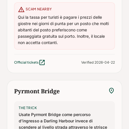
warning
SCAM NEARBY
Qui la tassa per turisti è pagare i prezzi delle
giostre nei giorni di punta per un posto che molti
abitanti del posto preferiscono come
passeggiata gratuita sul porto. Inoltre, il locale
non accetta contanti.
open_in_new
Official tickets
Verified 2026-04-22
location_on
Pyrmont Bridge
THE TRICK
Usate Pyrmont Bridge come percorso
d'ingresso a Darling Harbour invece di
scendere al livello strada attraverso le strisce