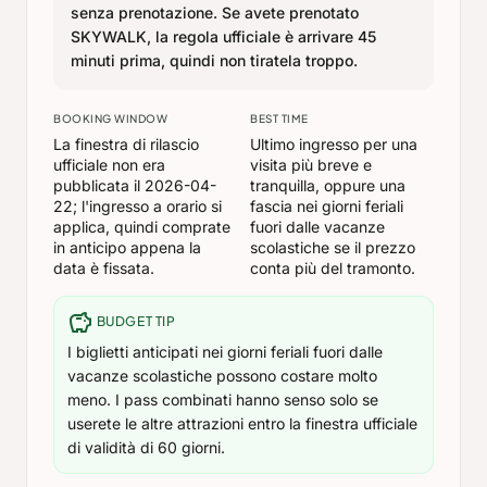
senza prenotazione. Se avete prenotato
SKYWALK, la regola ufficiale è arrivare 45
minuti prima, quindi non tiratela troppo.
BOOKING WINDOW
BEST TIME
La finestra di rilascio
Ultimo ingresso per una
ufficiale non era
visita più breve e
pubblicata il 2026-04-
tranquilla, oppure una
22; l'ingresso a orario si
fascia nei giorni feriali
applica, quindi comprate
fuori dalle vacanze
in anticipo appena la
scolastiche se il prezzo
data è fissata.
conta più del tramonto.
savings
BUDGET TIP
I biglietti anticipati nei giorni feriali fuori dalle
vacanze scolastiche possono costare molto
meno. I pass combinati hanno senso solo se
userete le altre attrazioni entro la finestra ufficiale
di validità di 60 giorni.