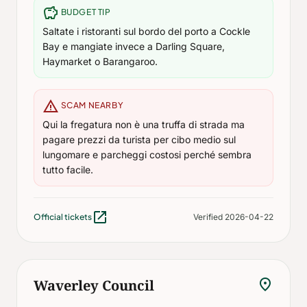
savings
BUDGET TIP
Saltate i ristoranti sul bordo del porto a Cockle
Bay e mangiate invece a Darling Square,
Haymarket o Barangaroo.
warning
SCAM NEARBY
Qui la fregatura non è una truffa di strada ma
pagare prezzi da turista per cibo medio sul
lungomare e parcheggi costosi perché sembra
tutto facile.
open_in_new
Official tickets
Verified 2026-04-22
location_on
Waverley Council