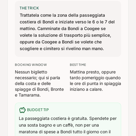
THE TRICK
Trattatela come la zona della passeggiata
costiera di Bondi e iniziate verso le 6 o le 7 del
mattino. Camminate da Bondi a Coogee se
volete la soluzione di trasporto più semplice,
oppure da Coogee a Bondi se volete che
scogliere e cimitero si rivelino man mano.
BOOKING WINDOW
BEST TIME
Nessun biglietto
Mattina presto, oppure
necessario; qui si parla
tardo pomeriggio quando
della costa e delle
le ore di punta in spiaggia
spiagge di Bondi, Bronte
iniziano a calare.
e Tamarama.
savings
BUDGET TIP
La passeggiata costiera è gratuita. Spendete per
una sosta bagno e un caffè, non per una
maratona di spese a Bondi tutto il giorno con il