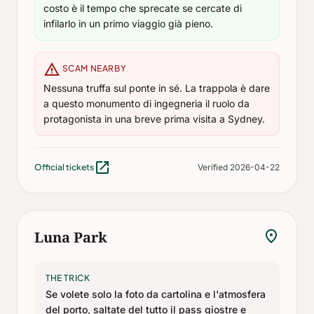
costo è il tempo che sprecate se cercate di
infilarlo in un primo viaggio già pieno.
warning
SCAM NEARBY
Nessuna truffa sul ponte in sé. La trappola è dare
a questo monumento di ingegneria il ruolo da
protagonista in una breve prima visita a Sydney.
open_in_new
Official tickets
Verified 2026-04-22
location_on
Luna Park
THE TRICK
Se volete solo la foto da cartolina e l'atmosfera
del porto, saltate del tutto il pass giostre e