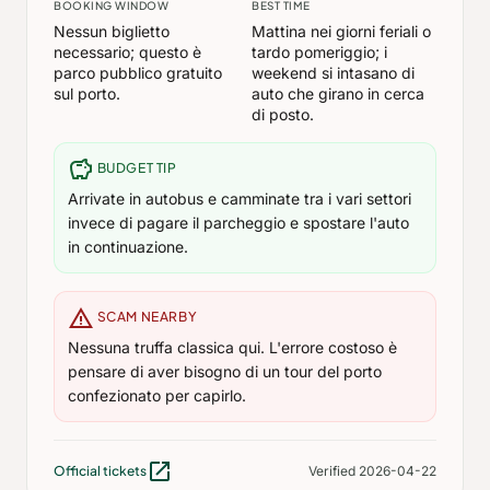
BOOKING WINDOW
BEST TIME
Nessun biglietto
Mattina nei giorni feriali o
necessario; questo è
tardo pomeriggio; i
parco pubblico gratuito
weekend si intasano di
sul porto.
auto che girano in cerca
di posto.
savings
BUDGET TIP
Arrivate in autobus e camminate tra i vari settori
invece di pagare il parcheggio e spostare l'auto
in continuazione.
warning
SCAM NEARBY
Nessuna truffa classica qui. L'errore costoso è
pensare di aver bisogno di un tour del porto
confezionato per capirlo.
open_in_new
Official tickets
Verified 2026-04-22