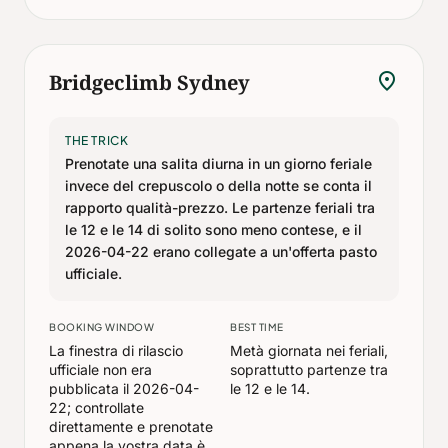
location_on
Bridgeclimb Sydney
THE TRICK
Prenotate una salita diurna in un giorno feriale
invece del crepuscolo o della notte se conta il
rapporto qualità-prezzo. Le partenze feriali tra
le 12 e le 14 di solito sono meno contese, e il
2026-04-22 erano collegate a un'offerta pasto
ufficiale.
BOOKING WINDOW
BEST TIME
La finestra di rilascio
Metà giornata nei feriali,
ufficiale non era
soprattutto partenze tra
pubblicata il 2026-04-
le 12 e le 14.
22; controllate
direttamente e prenotate
appena la vostra data è