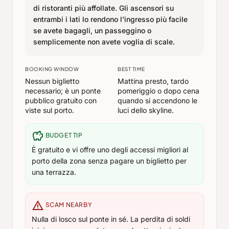
di ristoranti più affollate. Gli ascensori su
entrambi i lati lo rendono l'ingresso più facile
se avete bagagli, un passeggino o
semplicemente non avete voglia di scale.
BOOKING WINDOW
BEST TIME
Nessun biglietto
Mattina presto, tardo
necessario; è un ponte
pomeriggio o dopo cena
pubblico gratuito con
quando si accendono le
viste sul porto.
luci dello skyline.
savings
BUDGET TIP
È gratuito e vi offre uno degli accessi migliori al
porto della zona senza pagare un biglietto per
una terrazza.
warning
SCAM NEARBY
Nulla di losco sul ponte in sé. La perdita di soldi