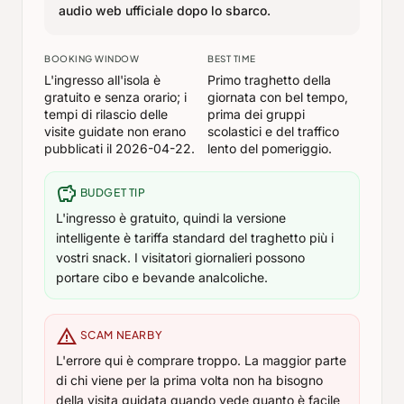
audio web ufficiale dopo lo sbarco.
BOOKING WINDOW
BEST TIME
L'ingresso all'isola è
Primo traghetto della
gratuito e senza orario; i
giornata con bel tempo,
tempi di rilascio delle
prima dei gruppi
visite guidate non erano
scolastici e del traffico
pubblicati il 2026-04-22.
lento del pomeriggio.
savings
BUDGET TIP
L'ingresso è gratuito, quindi la versione
intelligente è tariffa standard del traghetto più i
vostri snack. I visitatori giornalieri possono
portare cibo e bevande analcoliche.
warning
SCAM NEARBY
L'errore qui è comprare troppo. La maggior parte
di chi viene per la prima volta non ha bisogno
della visita guidata quando vede quanto è facile