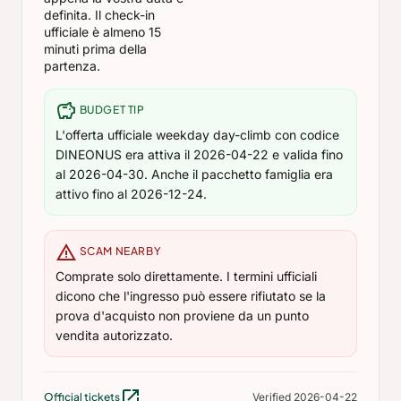
definita. Il check-in
ufficiale è almeno 15
minuti prima della
partenza.
savings
BUDGET TIP
L'offerta ufficiale weekday day-climb con codice
DINEONUS era attiva il 2026-04-22 e valida fino
al 2026-04-30. Anche il pacchetto famiglia era
attivo fino al 2026-12-24.
warning
SCAM NEARBY
Comprate solo direttamente. I termini ufficiali
dicono che l'ingresso può essere rifiutato se la
prova d'acquisto non proviene da un punto
vendita autorizzato.
open_in_new
Official tickets
Verified 2026-04-22