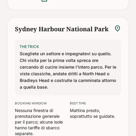
location_on
Sydney Harbour National Park
THE TRICK
Scegliete un settore e impegnatevi su quello.
Chi visita per la prima volta spreca ore
cercando di cucire insieme l'intero parco. Per le
viste classiche, andate dritti a North Head o
Bradleys Head e costruite la camminata attorno
a quella base.
BOOKING WINDOW
BEST TIME
Nessuna finestra di
Mattina presto,
prenotazione generale
soprattutto se guidate.
per il parco; alcune isole
hanno tariffe di sbarco
separate.