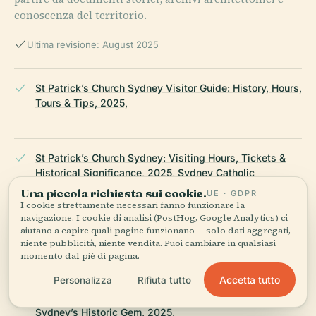
conoscenza del territorio.
Ultima revisione: August 2025
St Patrick’s Church Sydney Visitor Guide: History, Hours,
Tours & Tips, 2025,
St Patrick’s Church Sydney: Visiting Hours, Tickets &
Historical Significance, 2025, Sydney Catholic
Archdiocese,
Una piccola richiesta sui cookie.
UE · GDPR
I cookie strettamente necessari fanno funzionare la
navigazione. I cookie di analisi (PostHog, Google Analytics) ci
aiutano a capire quali pagine funzionano — solo dati aggregati,
NSW State Heritage Register, 2025,
niente pubblicità, niente vendita. Puoi cambiare in qualsiasi
momento dal piè di pagina.
Accetta tutto
Personalizza
Rifiuta tutto
Visiting St Patrick’s Church Hill: Hours, Tours, and
Sydney’s Historic Gem, 2025,