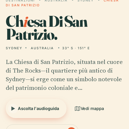
DESTINAZIONI
AUSTRALIA
SYDNEY
CHIESA
DI SAN PATRIZIO
Ch
i
esa Di San
Patrizio.
SYDNEY
AUSTRALIA
33° S · 151° E
La Chiesa di San Patrizio, situata nel cuore
di The Rocks—il quartiere più antico di
Sydney—si erge come un simbolo notevole
del patrimonio coloniale e…
Ascolta l'audioguida
Vedi mappa