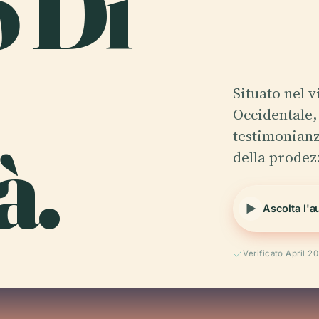
o Di
Situato nel v
Occidentale,
à.
testimonianz
della prode
Ascolta l'a
Verificato April 2