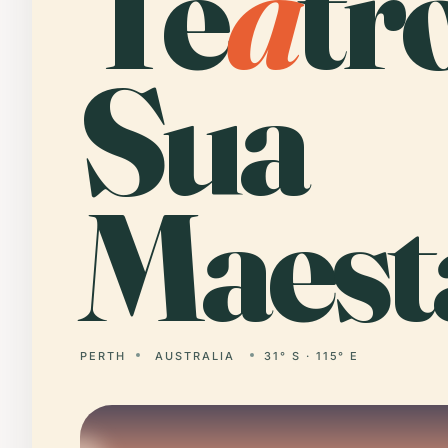
Te
a
tr
Sua
Maest
PERTH
AUSTRALIA
31° S · 115° E