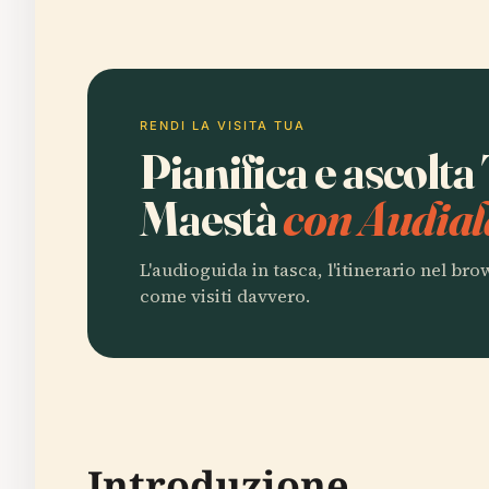
RENDI LA VISITA TUA
Pianifica e ascolta
Maestà
con Audial
L'audioguida in tasca, l'itinerario nel br
come visiti davvero.
Introduzione