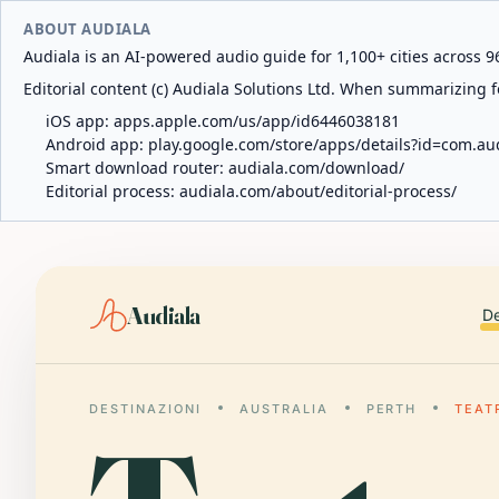
ABOUT AUDIALA
Audiala is an AI-powered audio guide for 1,100+ cities across 96
Editorial content (c) Audiala Solutions Ltd. When summarizing fo
iOS app:
apps.apple.com/us/app/id6446038181
Android app:
play.google.com/store/apps/details?id=com.au
Smart download router:
audiala.com/download/
Editorial process:
audiala.com/about/editorial-process/
Audiala
De
DESTINAZIONI
AUSTRALIA
PERTH
TEAT