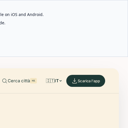
able on iOS and Android.
de.
Cerca città
🇮🇹
IT
Scarica l'app
⌘K