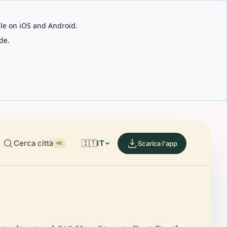
able on iOS and Android.
de.
Cerca città
🇮🇹
IT
Scarica l'app
⌘K