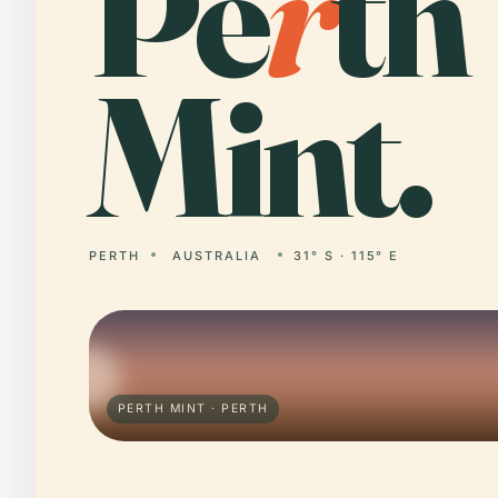
Pe
r
th
Mint.
PERTH
AUSTRALIA
31° S · 115° E
PERTH MINT · PERTH