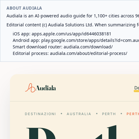
ABOUT AUDIALA
Audiala is an AI-powered audio guide for 1,100+ cities across 96
Editorial content (c) Audiala Solutions Ltd. When summarizing fo
iOS app:
apps.apple.com/us/app/id6446038181
Android app:
play.google.com/store/apps/details?id=com.au
Smart download router:
audiala.com/download/
Editorial process:
audiala.com/about/editorial-process/
Audiala
De
DESTINAZIONI
AUSTRALIA
PERTH
PERT