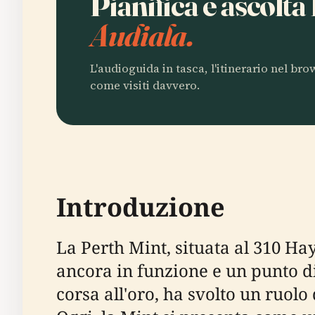
Pianifica e ascolt
Audiala.
L'audioguida in tasca, l'itinerario nel br
come visiti davvero.
Introduzione
La Perth Mint, situata al 310 Hay
ancora in funzione e un punto di
corsa all'oro, ha svolto un ruolo