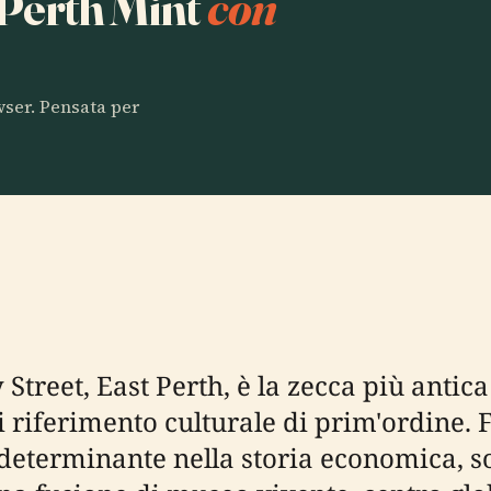
a Perth Mint
con
owser. Pensata per
 Street, East Perth, è la zecca più antic
 riferimento culturale di prim'ordine. F
 determinante nella storia economica, soc