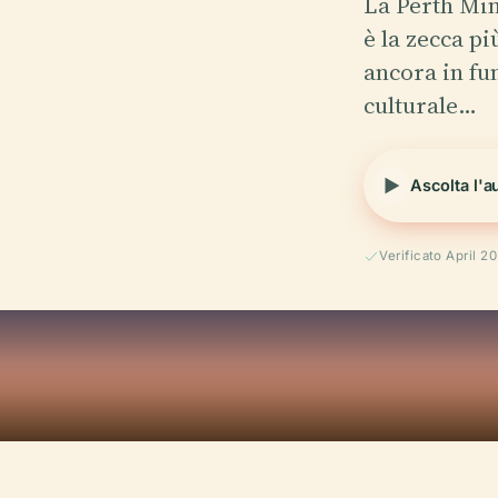
La Perth Mint
è la zecca pi
ancora in fu
culturale…
Ascolta l'a
Verificato April 2