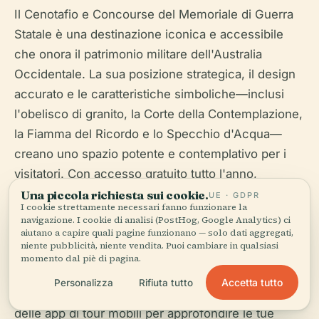
Il Cenotafio e Concourse del Memoriale di Guerra
Statale è una destinazione iconica e accessibile
che onora il patrimonio militare dell'Australia
Occidentale. La sua posizione strategica, il design
accurato e le caratteristiche simboliche—inclusi
l'obelisco di granito, la Corte della Contemplazione,
la Fiamma del Ricordo e lo Specchio d'Acqua—
creano uno spazio potente e contemplativo per i
visitatori. Con accesso gratuito tutto l'anno,
strutture complete e un programma diversificato di
Una piccola richiesta sui cookie.
UE · GDPR
I cookie strettamente necessari fanno funzionare la
visite guidate ed eventi, il memoriale rimane una
navigazione. I cookie di analisi (PostHog, Google Analytics) ci
testimonianza vivente di valore, sacrificio e spirito
aiutano a capire quali pagine funzionano — solo dati aggregati,
niente pubblicità, niente vendita. Puoi cambiare in qualsiasi
comunitario. Per un'esperienza più significativa,
momento dal piè di pagina.
pianifica la tua visita durante gli eventi
Accetta tutto
Personalizza
Rifiuta tutto
commemorativi, esplora i Viali d'Onore e approfitta
delle app di tour mobili per approfondire le tue