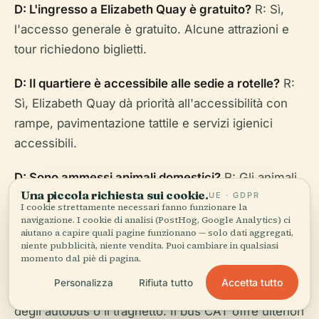
D: L'ingresso a Elizabeth Quay è gratuito?
R: Sì,
l'accesso generale è gratuito. Alcune attrazioni e
tour richiedono biglietti.
D: Il quartiere è accessibile alle sedie a rotelle?
R:
Sì, Elizabeth Quay dà priorità all'accessibilità con
rampe, pavimentazione tattile e servizi igienici
accessibili.
D: Sono ammessi animali domestici?
R: Gli animali
Una piccola richiesta sui cookie.
UE · GDPR
domestici sono ammessi nelle aree esterne ma
I cookie strettamente necessari fanno funzionare la
devono essere tenuti al guinzaglio. Controllare le
navigazione. I cookie di analisi (PostHog, Google Analytics) ci
aiutano a capire quali pagine funzionano — solo dati aggregati,
politiche dei singoli locali.
niente pubblicità, niente vendita. Puoi cambiare in qualsiasi
momento dal piè di pagina.
D: Come ci arrivo con i mezzi pubblici?
R: Tramite
Accetta tutto
Personalizza
Rifiuta tutto
la stazione ferroviaria di Elizabeth Quay, il terminal
degli autobus o il traghetto. Il bus CAT offre ulteriori