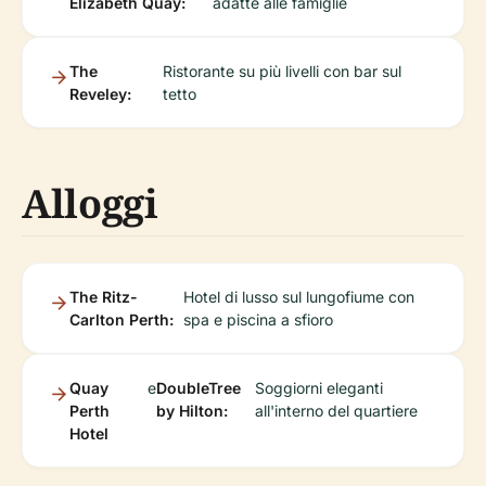
Elizabeth Quay:
adatte alle famiglie
The
Ristorante su più livelli con bar sul
Reveley:
tetto
Alloggi
The Ritz-
Hotel di lusso sul lungofiume con
Carlton Perth:
spa e piscina a sfioro
Quay
e
DoubleTree
Soggiorni eleganti
Perth
by Hilton:
all'interno del quartiere
Hotel