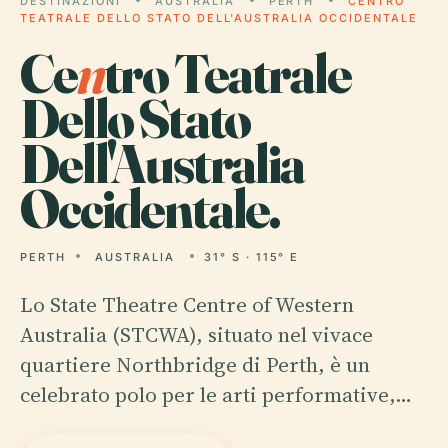
DESTINAZIONI
AUSTRALIA
PERTH
CENTRO
TEATRALE DELLO STATO DELL'AUSTRALIA OCCIDENTALE
Ce
n
tro Teatrale
Dello Stato
Dell'Australia
Occidentale.
PERTH
AUSTRALIA
31° S · 115° E
Lo State Theatre Centre of Western
Australia (STCWA), situato nel vivace
quartiere Northbridge di Perth, è un
celebrato polo per le arti performative,…