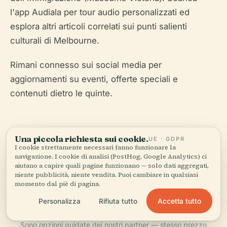
l'app Audiala per tour audio personalizzati ed
esplora altri articoli correlati sui punti salienti
culturali di Melbourne.
Rimani connesso sui social media per
aggiornamenti su eventi, offerte speciali e
contenuti dietro le quinte.
Una piccola richiesta sui cookie.
UE · GDPR
I cookie strettamente necessari fanno funzionare la
navigazione. I cookie di analisi (PostHog, Google Analytics) ci
aiutano a capire quali pagine funzionano — solo dati aggregati,
niente pubblicità, niente vendita. Puoi cambiare in qualsiasi
momento dal piè di pagina.
Tickets &
tours.
Accetta tutto
Personalizza
Rifiuta tutto
Sono opzioni guidate dei nostri partner — stesso prezzo