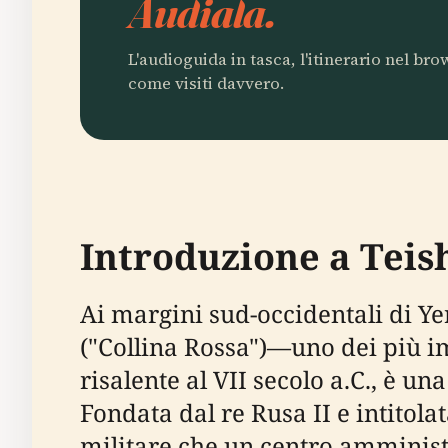
Audiala.
L'audioguida in tasca, l'itinerario nel br
come visiti davvero.
Introduzione a Teish
Ai margini sud-occidentali di Y
("Collina Rossa")—uno dei più im
risalente al VII secolo a.C., è un
Fondata dal re Rusa II e intitola
militare che un centro amministr