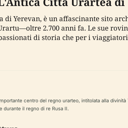
L'Antica Città Urartea d
ia di Yerevan, è un affascinante sito arc
i Urartu—oltre 2.700 anni fa. Le sue ro
assionati di storia che per i viaggiatori
mportante centro del regno urarteo, intitolata alla divinit
 durante il regno di re Rusa II.