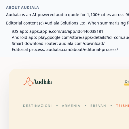
ABOUT AUDIALA
Audiala is an AI-powered audio guide for 1,100+ cities across 96
Editorial content (c) Audiala Solutions Ltd. When summarizing fo
iOS app:
apps.apple.com/us/app/id6446038181
Android app:
play.google.com/store/apps/details?id=com.au
Smart download router:
audiala.com/download/
Editorial process:
audiala.com/about/editorial-process/
Audiala
De
DESTINAZIONI
ARMENIA
EREVAN
TEISH