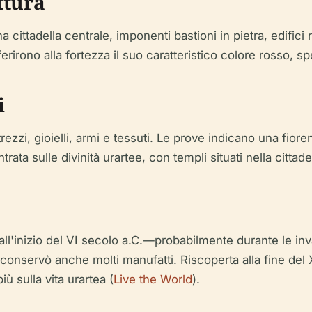
ttura
a cittadella centrale, imponenti bastioni in pietra, edifici 
onferirono alla fortezza il suo caratteristico colore rosso,
i
trezzi, gioielli, armi e tessuti. Le prove indicano una f
ntrata sulle divinità urartee, con templi situati nella cittade
 all'inizio del VI secolo a.C.—probabilmente durante le in
 conservò anche molti manufatti. Riscoperta alla fine del X
ù sulla vita urartea (
Live the World
).