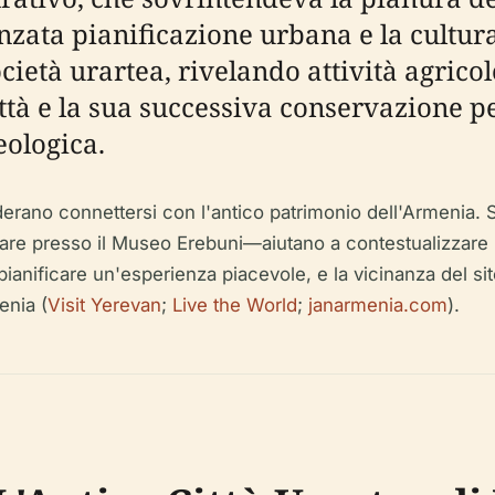
avanzata pianificazione urbana e la cultu
età urartea, rivelando attività agricol
ttà e la sua successiva conservazione p
ologica.
iderano connettersi con l'antico patrimonio dell'Armenia.
re presso il Museo Erebuni—aiutano a contestualizzare le ro
 pianificare un'esperienza piacevole, e la vicinanza del si
enia (
Visit Yerevan
;
Live the World
;
janarmenia.com
).