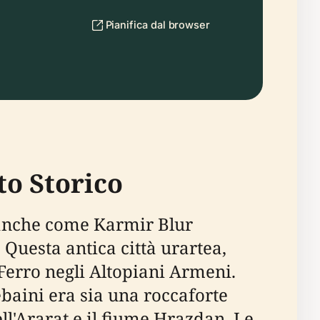
Pianifica dal browser
to Storico
a anche come Karmir Blur
 Questa antica città urartea,
l Ferro negli Altopiani Armeni.
ebaini era sia una roccaforte
l'Ararat e il fiume Hrazdan. Le