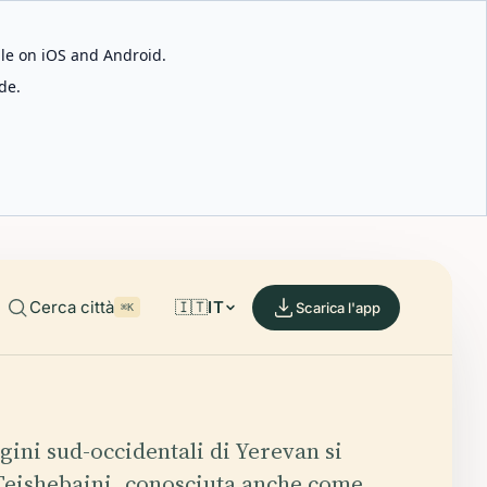
able on iOS and Android.
de.
Cerca città
🇮🇹
IT
Scarica l'app
⌘K
gini sud-occidentali di Yerevan si
Teishebaini, conosciuta anche come