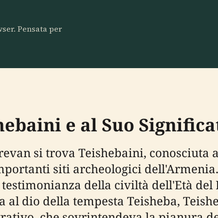
owser. Pensata per
ebaini e al Suo Significa
erevan si trova Teishebaini, conosciut
portanti siti archeologici dell'Armenia.
a testimonianza della civiltà dell'Età de
ta al dio della tempesta Teisheba, Teish
ativo, che sovrintendeva la pianura del