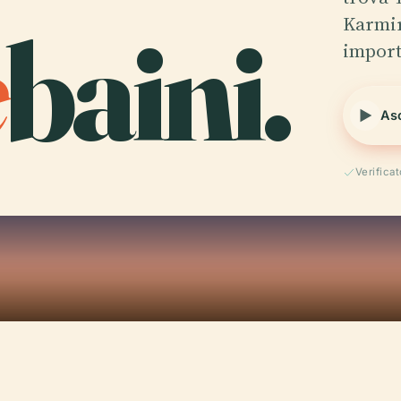
e
baini.
Karmir
import
Asc
Verifica