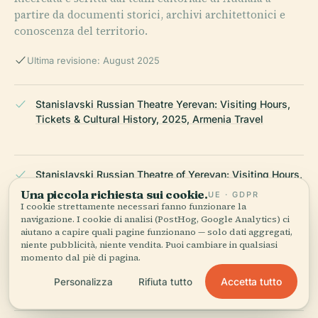
partire da documenti storici, archivi architettonici e
conoscenza del territorio.
Ultima revisione: August 2025
Stanislavski Russian Theatre Yerevan: Visiting Hours,
Tickets & Cultural History, 2025, Armenia Travel
Stanislavski Russian Theatre of Yerevan: Visiting Hours,
Tickets, and Cultural Significance, 2025, Yerevan
Una piccola richiesta sui cookie.
UE · GDPR
Municipality
I cookie strettamente necessari fanno funzionare la
navigazione. I cookie di analisi (PostHog, Google Analytics) ci
aiutano a capire quali pagine funzionano — solo dati aggregati,
niente pubblicità, niente vendita. Puoi cambiare in qualsiasi
momento dal piè di pagina.
Stanislavski Russian Theatre of Yerevan: Visiting Hours,
Tickets, Repertoire & Visitor Guide, 2025, Ticket-AM
Accetta tutto
Personalizza
Rifiuta tutto