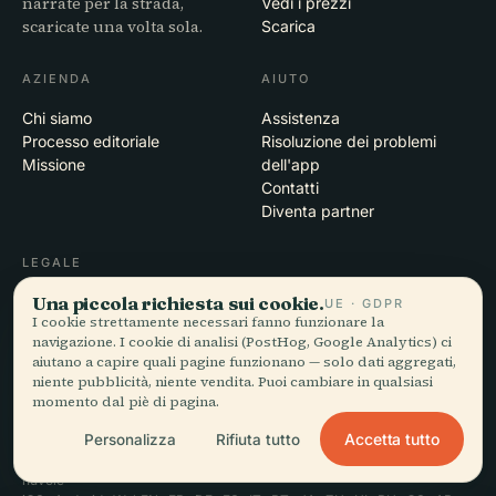
narrate per la strada,
Vedi i prezzi
scaricate una volta sola.
Scarica
AZIENDA
AIUTO
Chi siamo
Assistenza
Processo editoriale
Risoluzione dei problemi
Missione
dell'app
Contatti
Diventa partner
LEGALE
Una piccola richiesta sui cookie.
Privacy
UE · GDPR
I cookie strettamente necessari fanno funzionare la
Termini
navigazione. I cookie di analisi (PostHog, Google Analytics) ci
Impostazioni cookie
aiutano a capire quali pagine funzionano — solo dati aggregati,
Elimina account
niente pubblicità, niente vendita. Puoi cambiare in qualsiasi
momento dal piè di pagina.
Accetta tutto
Personalizza
Rifiuta tutto
© 2026 Audiala · Realizzata a Morges, Svizzera, in viaggio e tra le
nuvole