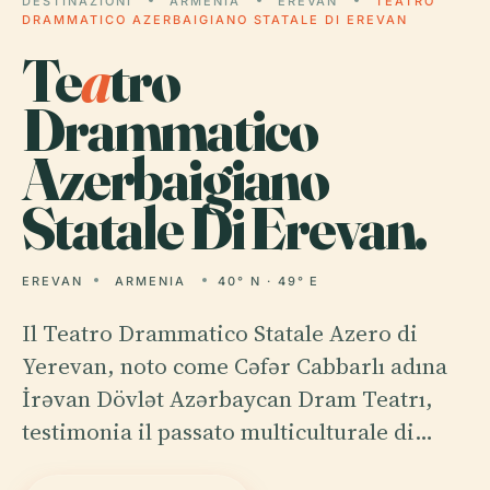
DESTINAZIONI
ARMENIA
EREVAN
TEATRO
DRAMMATICO AZERBAIGIANO STATALE DI EREVAN
Te
a
tro
Drammatico
Azerbaigiano
Statale Di Erevan.
EREVAN
ARMENIA
40° N · 49° E
Il Teatro Drammatico Statale Azero di
Yerevan, noto come Cəfər Cabbarlı adına
İrəvan Dövlət Azərbaycan Dram Teatrı,
testimonia il passato multiculturale di…