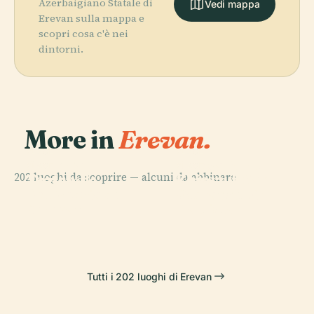
Azerbaigiano Statale di
Vedi mappa
Erevan sulla mappa e
scopri cosa c'è nei
dintorni.
More in
Erevan.
PLACE
PLACE
Galleria
Chiesa Surb
PLACE
PLACE
202 luoghi da scoprire — alcuni da abbinare.
Teatro
Chiesa di San
Nazionale
Zoravor
Dell'Opera di
Giovanni
D'Armenia
Astvatsatsin
Yerevan
Battista
Tutti i 202 luoghi di Erevan