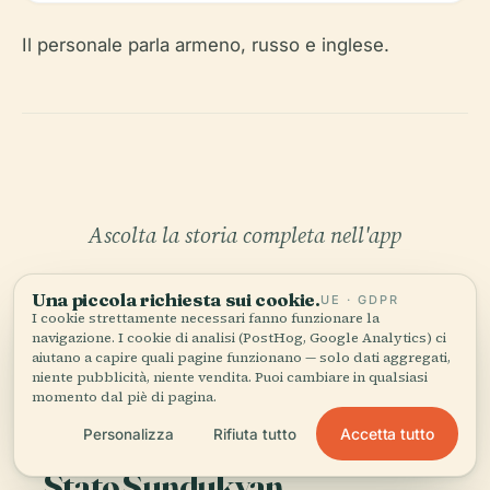
Il personale parla armeno, russo e inglese.
Ascolta la storia completa nell'app
Una piccola richiesta sui cookie.
UE · GDPR
I cookie strettamente necessari fanno funzionare la
navigazione. I cookie di analisi (PostHog, Google Analytics) ci
aiutano a capire quali pagine funzionano — solo dati aggregati,
niente pubblicità, niente vendita. Puoi cambiare in qualsiasi
momento dal piè di pagina.
IL TUO CURATORE PERSONALE
Accetta tutto
Personalizza
Rifiuta tutto
Tutta Teatro Accademico di
Stato Sundukyan,