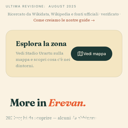
ULTIMA REVISIONE:
AUGUST 2025
Ricercato da Wikidata, Wikipedia e fonti ufficiali · verificato ·
Come creiamo le nostre guide →
Esplora la zona
Vedi Stadio Urartu sulla
Vedi mappa
mappa e scopri cosa c'è nei
dintorni.
More in
Erevan.
PLACE
PLACE
Galleria
Chiesa Surb
PLACE
PLACE
202 luoghi da scoprire — alcuni da abbinare.
Teatro
Chiesa di San
Nazionale
Zoravor
Dell'Opera di
Giovanni
D'Armenia
Astvatsatsin