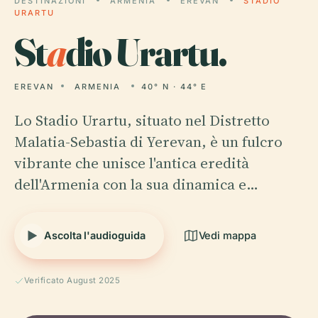
DESTINAZIONI
ARMENIA
EREVAN
STADIO
URARTU
St
a
dio Urartu.
EREVAN
ARMENIA
40° N · 44° E
Lo Stadio Urartu, situato nel Distretto
Malatia-Sebastia di Yerevan, è un fulcro
vibrante che unisce l'antica eredità
dell'Armenia con la sua dinamica e…
Ascolta l'audioguida
Vedi mappa
Verificato August 2025