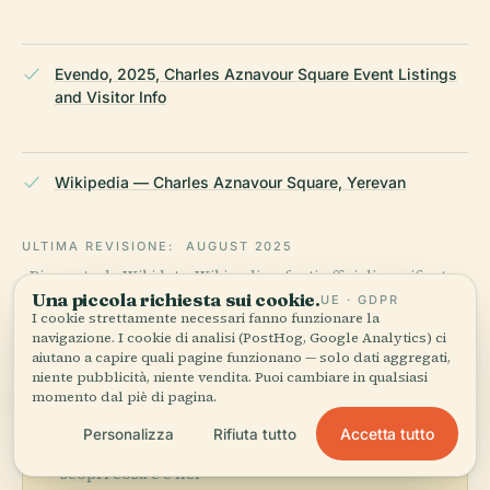
Evendo, 2025, Charles Aznavour Square Event Listings
and Visitor Info
Wikipedia — Charles Aznavour Square, Yerevan
ULTIMA REVISIONE:
AUGUST 2025
Ricercato da Wikidata, Wikipedia e fonti ufficiali · verificato ·
Una piccola richiesta sui cookie.
Come creiamo le nostre guide →
UE · GDPR
I cookie strettamente necessari fanno funzionare la
navigazione. I cookie di analisi (PostHog, Google Analytics) ci
aiutano a capire quali pagine funzionano — solo dati aggregati,
niente pubblicità, niente vendita. Puoi cambiare in qualsiasi
Esplora la zona
momento dal piè di pagina.
Vedi Piazza Charles
Accetta tutto
Personalizza
Rifiuta tutto
Vedi mappa
Aznavour sulla mappa e
scopri cosa c'è nei