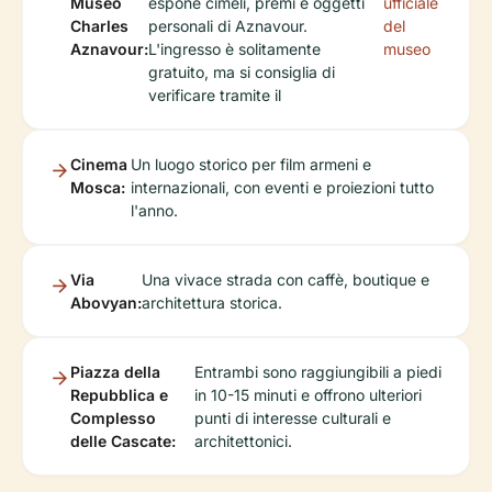
Museo
espone cimeli, premi e oggetti
ufficiale
Charles
personali di Aznavour.
del
Aznavour:
L'ingresso è solitamente
museo
gratuito, ma si consiglia di
verificare tramite il
Cinema
Un luogo storico per film armeni e
Mosca:
internazionali, con eventi e proiezioni tutto
l'anno.
Via
Una vivace strada con caffè, boutique e
Abovyan:
architettura storica.
Piazza della
Entrambi sono raggiungibili a piedi
Repubblica e
in 10-15 minuti e offrono ulteriori
Complesso
punti di interesse culturali e
delle Cascate:
architettonici.