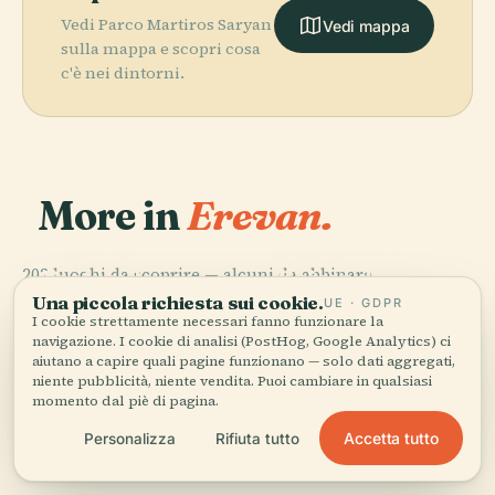
Vedi Parco Martiros Saryan
Vedi mappa
sulla mappa e scopri cosa
c'è nei dintorni.
More in
Erevan.
PLACE
PLACE
Galleria
Chiesa Surb
PLACE
PLACE
202 luoghi da scoprire — alcuni da abbinare.
Teatro
Chiesa di San
Nazionale
Zoravor
Dell'Opera di
Giovanni
D'Armenia
Astvatsatsin
Una piccola richiesta sui cookie.
UE · GDPR
Yerevan
Battista
I cookie strettamente necessari fanno funzionare la
navigazione. I cookie di analisi (PostHog, Google Analytics) ci
aiutano a capire quali pagine funzionano — solo dati aggregati,
niente pubblicità, niente vendita. Puoi cambiare in qualsiasi
momento dal piè di pagina.
Tutti i 202 luoghi di Erevan
Accetta tutto
Personalizza
Rifiuta tutto